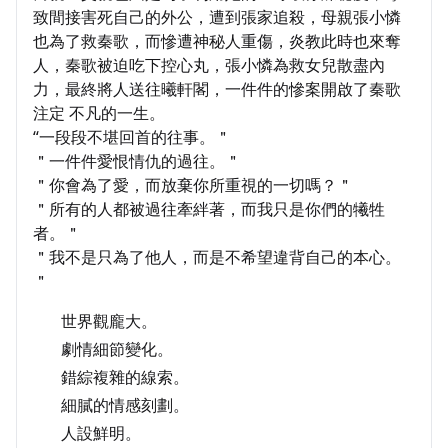
致間接害死自己的外公，遭到張家追殺，母親張小憐
也為了救秦歌，而慘遭神秘人重傷，炎教此時也來奪
人，秦歌被迫吃下控心丸，張小憐為救女兒散盡內
力，最終將人送往曦軒閣，一件件的慘案開啟了秦歌
注定 不凡的一生。
“一段段不堪回首的往事。＂
＂一件件愛恨情仇的過往。＂
＂你會為了愛，而放棄你所重視的一切嗎？＂
＂所有的人都被過往牽絆著，而我只是你們的犧牲
者。＂
＂我不是只為了他人，而是不希望違背自己的本心。
＂
世界觀龐大。
劇情細節變化。
錯綜複雜的線索。
細膩的情感刻劃。
人設鮮明。