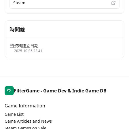
Steam
時間線
資料建立日期
2025-10-05 23:41
FilterGame - Game Dev & Indie Game DB
Game Information
Game List
Game Articles and News
Steam Games on Sale