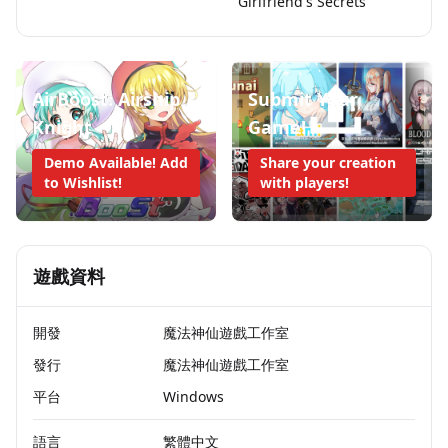
Girlfriend's Secrets
AirBoost: Airship
Submit Your
Knight
Game!
Demo Available! Add
Share your creation
to Wishlist!
with players!
遊戲資料
開發
魔法神仙遊戲工作室
發行
魔法神仙遊戲工作室
平台
Windows
語言
繁體中文