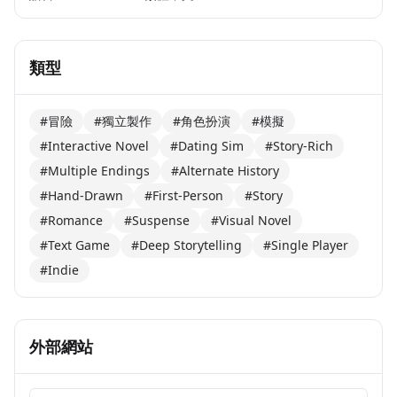
類型
#冒險
#獨立製作
#角色扮演
#模擬
#Interactive Novel
#Dating Sim
#Story-Rich
#Multiple Endings
#Alternate History
#Hand-Drawn
#First-Person
#Story
#Romance
#Suspense
#Visual Novel
#Text Game
#Deep Storytelling
#Single Player
#Indie
外部網站