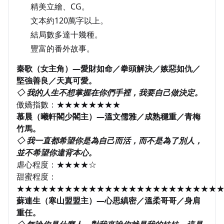
精美立繪、CG。
文本約120萬字以上。
結局數多達十幾種。
豐富的番外故事。
秦歌（女主角）—愛財如命／拳頭解決／嫉惡如仇／
堅強善良／天真可愛。
◇ 我的人生不想掌握在你們手裡，我要自己做決定。
傲嬌指數：★★★★★★★★
慕晨（曦軒閣少閣主）—溫文儒雅／成熟穩重／青梅
竹馬。
◇ 我一直都希望你是為自己而活，而不是為了別人，
並不希望你違背本心。
虐心程度：★★★★☆
甜蜜程度：
★★★★★★★★★★★★★★★★★★★★★★★★★
蘇連生（寒山盟盟主）—心思縝密／溫柔哥哥／身肩
重任。