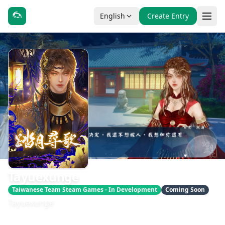
English
Create Entry
Tayuexunge
Taiwanese Team Steam Games - In Development
Coming Soon
Tayuexunge
發售日期：2027-01-01
開發：魔法神仙遊戲工作室