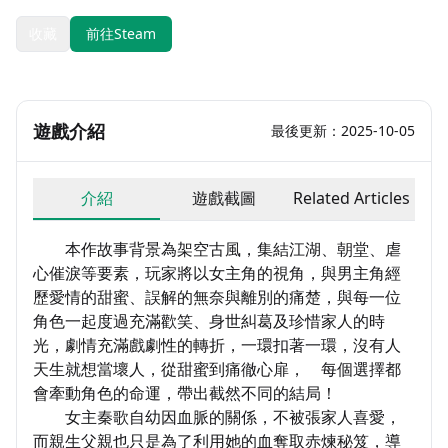
收藏
前往Steam
遊戲介紹
最後更新：2025-10-05
介紹
遊戲截圖
Related Articles
本作故事背景為架空古風，集結江湖、朝堂、虐
心催淚等要素，玩家將以女主角的視角，與男主角經
歷愛情的甜蜜、誤解的無奈與離別的痛楚，與每一位
角色一起度過充滿歡笑、身世糾葛及珍惜家人的時
光，劇情充滿戲劇性的轉折，一環扣著一環，沒有人
天生就想當壞人，從甜蜜到痛徹心扉， 每個選擇都
會牽動角色的命運，帶出截然不同的結局！
女主秦歌自幼因血脈的關係，不被張家人喜愛，
而親生父親也只是為了利用她的血奪取赤煉秘笈，導