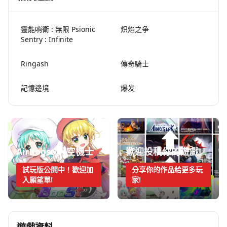
靈能哨衛 : 無限 Psionic
炽焰之争
Sentry : Infinite
Ringash
傳奇騎士
記憶邊境
爆发
AirBoost:天空機士
歡迎投稿你的遊戲!
試玩版公開中！歡迎加
分享你的作品給更多玩
入願望單!
家!