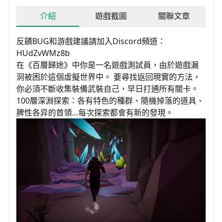
介紹
遊戲截圖
關聯文章
反饋BUG和游戲建議請加入Discord頻道：
HUdZvWMz8b
在《百層歸途》中你是一名遊戲測試員，由於遊戲漏
洞被困於這個虛擬世界中。 要尋找返回現實的方法，
你必須不斷收集裝備武裝自己，早日打通所有關卡。
100層深淵探索：各有特色的種群、隨機掉落的道具、
脾性各异的首領…每次探索都會有新的發現。