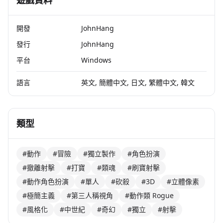
遊戲資料
開發
JohnHang
發行
JohnHang
平台
Windows
語言
英文, 簡體中文, 日文, 繁體中文, 韓文
類型
#動作
#冒險
#獨立製作
#角色扮演
#撤離射擊
#打寶
#類魂
#刷寶射擊
#動作角色扮演
#單人
#砍殺
#3D
#立體像素
#極簡主義
#第三人稱視角
#動作類 Rogue
#風格化
#中世紀
#奇幻
#獨立
#射擊