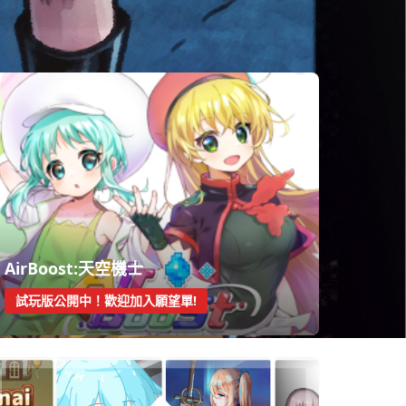
尋找天堂
數碼天堂
梅斯勒的騎士
AirBoost:天空機士
試玩版公開中！歡迎加入願望單!