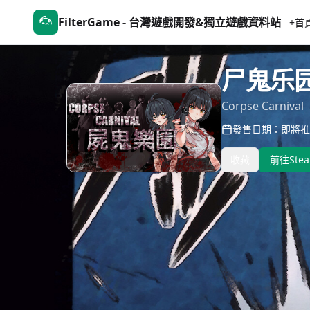
FilterGame - 台灣遊戲開發&獨立遊戲資料站
+首
尸鬼乐
Corpse Carnival
發售日期：即將推
收藏
前往Ste
遊戲介紹
介紹
遊戲截圖