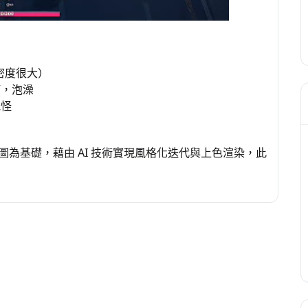
密度很大）
打，泡澡
鬼怪
為基礎，藉由 AI 技術實現風格化迭代與上色渲染，此