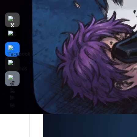
（
警告：本遊戲可能不適合所有年齡層
）
遊戲預設支援鍵盤、滑鼠操作。
這是一款百合向第三人稱動作冒險遊戲，具
個區域，甚至每一個事件發生後都有不同的
很多有趣的彩蛋。當然，遊戲中的戰鬥也非
個的那種，當然福利也是必不可少的哦（聲明
純屬巧合）。
這是一款動作冒險和輕度解謎相結合的遊戲
您可以使用武術和槍械擊敗對您有威脅的敵