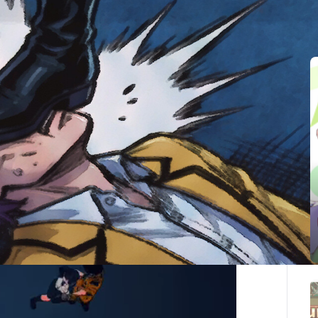
有超強的互動性。您與「麻美」學姐在冒險途中的每一
互動，對喜歡探索的玩家來說非常有趣，您或許會發現
常爽快，主角「李曉萌」可是會中國功夫的哦，能打十
：本故事純屬虛構，角色均已超過 18 歲，如有雷同
。
人。