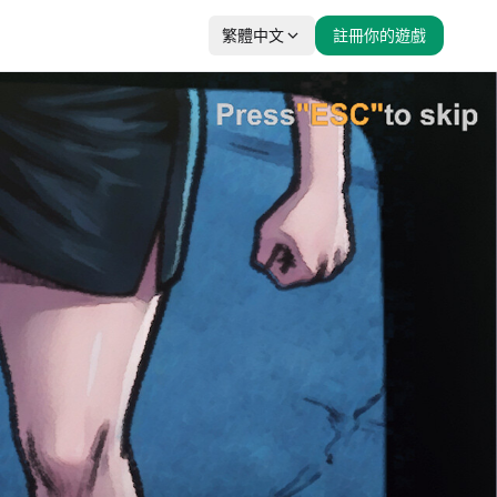
繁體中文
註冊你的遊戲
相似遊戲
守夜人：長夜
聖女之歌
酉閃町2
ZERO 1