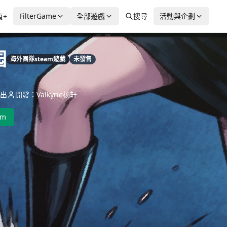
FilterGame
全部遊戲
搜尋
活動與企劃
頁+
园
海外團隊steam遊戲
未發售
出
開發：Valkyrie杨轩
am
最後更新：2026-01-10
關聯文章