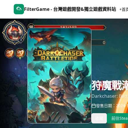
FilterGame - 台灣遊戲開發&獨立遊戲資料站
+首
狩魔戰
Darkchaser: Batt
發售日期：2024-1
收藏
前往Ste