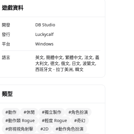
遊戲資料
開發
DB Studio
發行
Luckycalf
平台
Windows
語言
英文, 簡體中文, 繁體中文, 法文, 義
大利文, 德文, 俄文, 日文, 波蘭文,
西班牙文 - 拉丁美洲, 韓文
類型
#動作
#休閒
#獨立製作
#角色扮演
#動作類 Rogue
#輕度 Rogue
#奇幻
#俯視視角射擊
#2D
#動作角色扮演