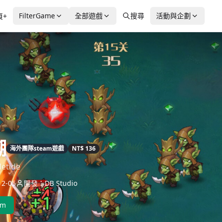
FilterGame
全部遊戲
搜尋
活動與企劃
頁+
潮
海外團隊steam遊戲
NT$ 136
letide
2-05
開發：DB Studio
am