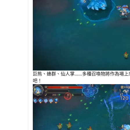
巨熊、蜂群、仙人掌……多種召喚物將作為場上
吧！