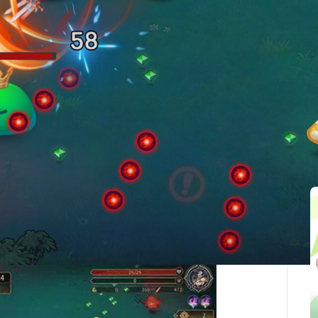
最後更新：2025-10-01
關聯文章
type gameplay goes.”
 gameplay loop.”
ам врагов в ожесточённых сражениях.”