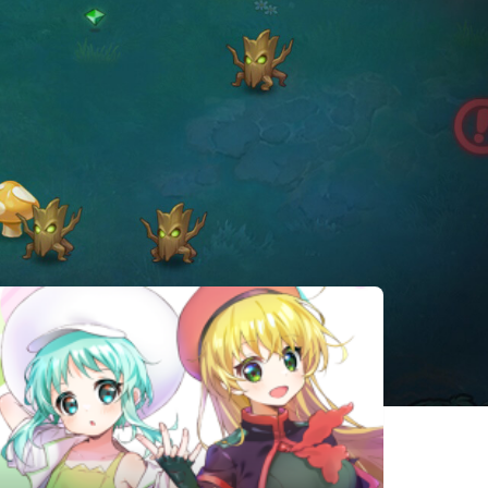
相似遊戲
神器行者：重
女武神小隊：
Antipaint
生
突破重圍
飢餓地城
相位夢姬
喵喵角鬥士