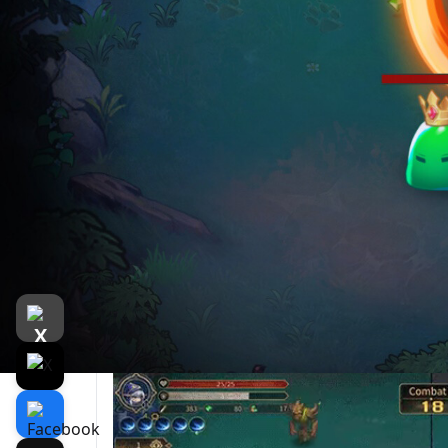
遊戲介紹
介紹
遊戲截圖
評測
“Overall the game is pretty fun as survivor-
-
Casual Lovers
“Darkchaser: Battletide got a pretty decent
- Retro Addict
“чтобы противостоять бесчисленным орд
- Gaming Grandma
關於此遊戲