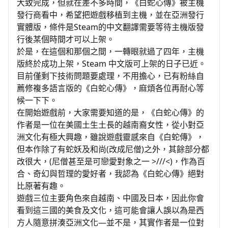
大致完成，但就在差不多時間，《白蛇心傳》被主機
發行商看中，希望把遊戲移植到主機，並在亞洲發行
實體版，條件是Steam的中文翻譯需要等待主機版發
行後某個時間才可以上架。
於是，在這個和那個之間，一轉眼就過了四年，主機
版終於成功上架，Steam 中文版可上架的日子已近。
目前僅剩下技術問題要處理，不用擔心，已有粉絲自
薦修複多語言版的《白蛇心傳》，麻煩各位再耐心等
候一下下。
在開始遊戲前，大家需要知道的是，《白蛇心傳》的
作者是一位在美國土生土長的越南裔女性，從小對亞
洲文化有極大興趣，雖說遊戲靈感來自《白蛇傳》，
但本作除了有蛇妖及和尚(改成尼僧)之外，其餘部分都
改很大，(尼僧甚至是可戀愛對象之一 >///<)，作為百
合、奇幻與哲理的愛好者，我認為《白蛇心傳》絕對
比原著有趣。
遊戲三位主要角色來自越南、中國及日本，因此你會
看到這三國的美食及文化，這可能會讓人誤以為是西
方人隨意拼湊亞洲文化—並不是，其實作者是一位對