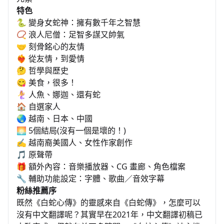
特色
🐍 變身女蛇神：擁有數千年之智慧
📿 浪人尼僧：足智多謀又帥氣
🤝 刻骨銘心的友情
❤️‍🔥 從友情，到愛情
🤔 哲學與歷史
😋 美食，很多！
🧜‍♀️ 人魚、娜迦、還有蛇
🏠 自選家人
🌏 越南、日本、中國
🌅 5個結局(沒有一個是壞的！)
✍️ 越南裔美國人、女性作家創作
🎵 原聲帶
🎁 額外內容：音樂播放器、CG 畫廊、角色檔案
🔧 輔助功能設定：字體、歌曲／音效字幕
粉絲推薦序
既然《白蛇心傳》的靈感來自《白蛇傳》，怎麼可以
沒有中文翻譯呢？其實早在2021年，中文翻譯初稿已