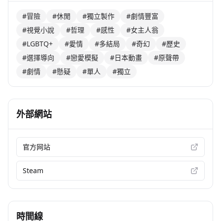
#冒險
#休閒
#獨立製作
#劇情豐富
#視覺小說
#哲理
#感性
#女主人翁
#LGBTQ+
#愛情
#多結局
#奇幻
#歷史
#選擇導向
#戀愛模擬
#日本動畫
#原聲帶
#劇情
#懸疑
#單人
#獨立
外部網站
官方网站
Steam
時間線