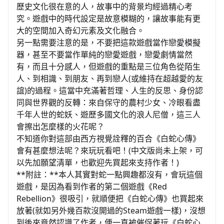
歷史文化很在意的人，故事中的背景均經過精心考
究。遊戲中的時代設定是故意模糊的，讓故事能有更
大的空間加入奇幻元素及文化融合。
另一點需要注意的是，不要把這款遊戲當作戀愛模擬
器，甚至不要當作單純的戀愛遊戲，戀愛劇情當然
有，而且十分感人，但遊戲的重點是三位角色從陌生
人、到相識、到朋友、再到戀人(或維持在超越愛的友
誼)的過程。這當中充滿著哲理、人生的反思、身份認
同與世界觀的反轉：來自保守的農村少女、冷眼看盡
千年人世的蛇妖、遊歷多國文化的浪人尼僧，這三人
會擦出怎麼樣的火花呢？
不知道你對這部由西方視覺詮釋的百合《白蛇心傳》
會有甚麼想法呢？來玩玩看吧！(中文版尚未上架，可
以先加願望清單，也歡迎先買起來支持作者！)
**附註：**本人其實對蛇一點興趣都沒有，會玩這個
遊戲，是因為看到作者的第二個遊戲《Red
Rebellion》很吸引，就順便把《白蛇心傳》也買起來
放著(就如另外幾百款沒開過的Steam遊戲一樣)，沒想
到後來竟然認識了作者，便一直被催促著玩《白蛇心