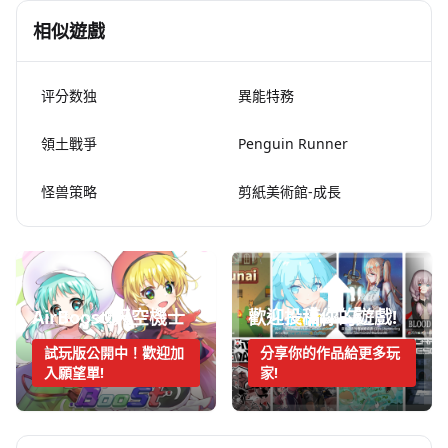
相似遊戲
评分数独
異能特務
領土戰爭
Penguin Runner
怪兽策略
剪紙美術館-成長
AirBoost:天空機士
歡迎投稿你的遊戲!
試玩版公開中！歡迎加
分享你的作品給更多玩
入願望單!
家!