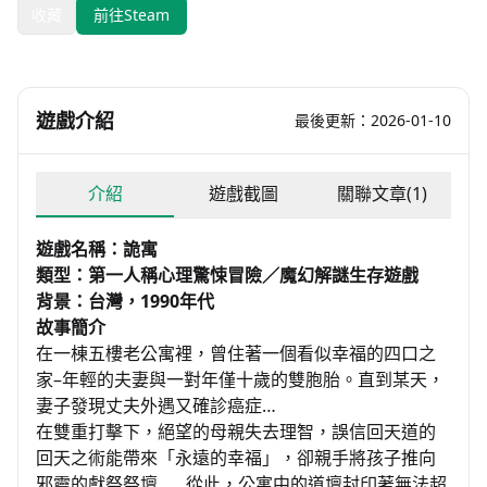
收藏
前往Steam
遊戲介紹
最後更新：2026-01-10
介紹
遊戲截圖
關聯文章(1)
遊戲名稱：詭寓
類型：第一人稱心理驚悚冒險／魔幻解謎生存遊戲
背景：台灣，1990年代
故事簡介
在一棟五樓老公寓裡，曾住著一個看似幸福的四口之
家–年輕的夫妻與一對年僅十歲的雙胞胎。直到某天，
妻子發現丈夫外遇又確診癌症…
在雙重打擊下，絕望的母親失去理智，誤信回天道的
回天之術能帶來「永遠的幸福」，卻親手將孩子推向
邪靈的獻祭祭壇……從此，公寓中的道壇封印著無法超