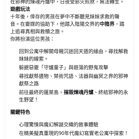
在邪神的煉魂丹爐中，日夜受邪火煎熬，無法轉生。
遊戲玩法
十年後，倖存的男孩在夢中不斷聽見妹妹求救的聲
音。在靈媒的協助下，他踏入陰陽交界的
中陰界
，踏
上追尋真相與救贖之旅。
你將扮演這位男孩：
回到公寓中解開母親沉迷回天道的緣由，尋找解救
妹妹的線索。
躲避惡靈「守爐童子」與遊蕩的野鬼攻擊
尋找獻祭遺物、禁術咒語、法器與幽冥之界的邪神
獻祭之路
前往最終的蓬萊島，
摧毀煉魂丹爐
、終結邪神的永
生野望！
關鍵特色
心理驚悚與魔幻解謎交織的敘事體驗
在精美擬真重現的90年代魔幻寫實老公寓中探索！