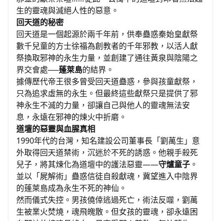
生的靈魂與滅絕人性的惡意。
回天道的秘密
回天道是一個起源於兩千年前，供奉蠱惑秦始皇獻祭
數千兒童的方士徐福為創教者的千年邪教，以活人獻
祭換取邪神的永生力量，並創建了通往黃泉與陰陽之
界交會處──
蓬萊島
的結界。
據傳歷代帝王很多曾受回天道蠱惑，參與孩童獻祭，
只為追求虛無的永生。但最終這些獻祭只是提供了邪
神永生不滅的力量，卻讓自己與他人的靈魂無法安
息，永遠在邪神的煉火中折磨。
道壇的惡靈與血腥真相
1990年代的台灣，知名建設公司董事長「劉萬生」意
外取得回天道禁術，沉迷於不死的誘惑。他親手殺死
兒子，將其煉化為道壇中的護法惡靈——
守爐童子
。
並以「屍解術」蠱惑信徒自殺獻魂，冀望進入中陰界
的蓬萊島成為永生不死的神仙。
然而儀式失控。男孩僥倖逃過死亡，術法反噬，劉萬
生被業火焚燒，魂飛魄散。但女孩的靈魂，卻永遠困