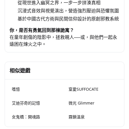
從現世進入幽冥之界，一步一步拼湊真相
沉浸式音效與視覺演出，營造強烈壓迫與恐懼氛圍
基於中國古代方術與民間信仰設計的原創邪教系統
你，是否有勇氣回到那棟詭寓？
在童年創傷的陰影中，拯救親人──或，與他們一起永
遠困在煉火之中。
相似遊戲
嗜憶
窒愛SUFFOCATE
艾迪芬奇的記憶
微光 Glimmer
女鬼橋：開魂路
霧鎖溫泉