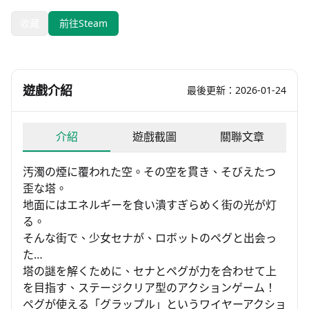
收藏
前往Steam
遊戲介紹
最後更新：2026-01-24
介紹
遊戲截圖
關聯文章
汚濁の煙に覆われた空。その空を貫き、そびえたつ
歪な塔。
地面にはエネルギーを食い潰すぎらめく街の光が灯
る。
そんな街で、少女セナが、ロボットのペグと出会っ
た…
塔の謎を解くために、セナとペグが力を合わせて上
を目指す、ステージクリア型のアクションゲーム！
ペグが使える「グラップル」というワイヤーアクショ