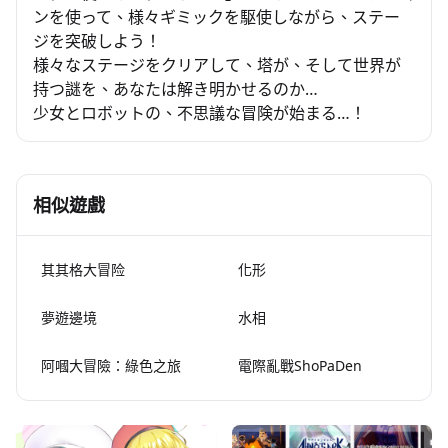
ンを使って、様々ギミックを駆使しながら、ステー
ジを突破しよう！
様々なステージをクリアして、塔が、そして世界が
持つ謎を、あなたは解き明かせるのか…
少女とロボットの、不思議な冒険が始まる…！
相似遊戲
其其格大冒险
化形
夢遊邊境
水相
阿嘓大冒險：綠色之旅
電際亂戰ShoPaDen