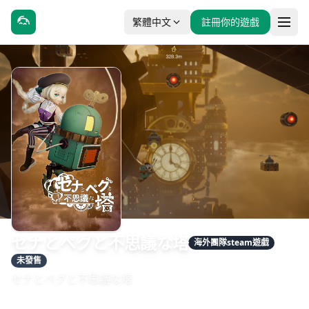
繁體中文
註冊你的遊戲
セナとペグと不思議な塔
海外團隊steam遊戲
未發售
セナとペグと不思議な塔
發售日期：待公告
開發：logicalbeat Co., Ltd.