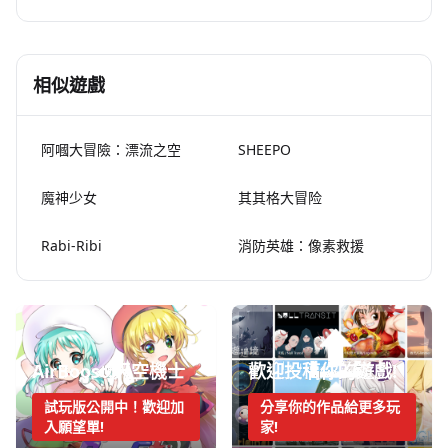
相似遊戲
阿嘓大冒險：漂流之空
SHEEPO
魔神少女
其其格大冒险
Rabi-Ribi
消防英雄：像素救援
AirBoost:天空機士
歡迎投稿你的遊戲!
試玩版公開中！歡迎加
分享你的作品給更多玩
入願望單!
家!