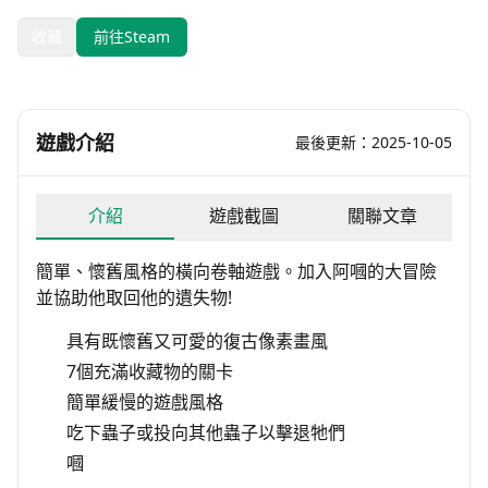
收藏
前往Steam
遊戲介紹
最後更新：2025-10-05
介紹
遊戲截圖
關聯文章
簡單、懷舊風格的橫向卷軸遊戲。加入阿嘓的大冒險
並協助他取回他的遺失物!
具有既懷舊又可愛的復古像素畫風
7個充滿收藏物的關卡
簡單緩慢的遊戲風格
吃下蟲子或投向其他蟲子以擊退牠們
嘓