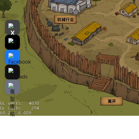
遊戲介紹
介紹
遊戲截圖
驾驶巨大的方舟探索开放的世界,为你的方舟搭
文明世界被巨大的灾变所毁灭，幸存者在废土
探索、贸易、建设、战斗！一个都不能少！
驾驶你的方舟,率领你的队伍,一起来探索吧！
Q群261293882