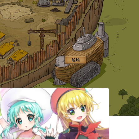
相似遊戲
遺民天境
Let's Build a
刻印战记2：
Dungeon
七圣英雄
最终前哨: 最
奇幻村莊模擬
活屍戰棋
终版
器