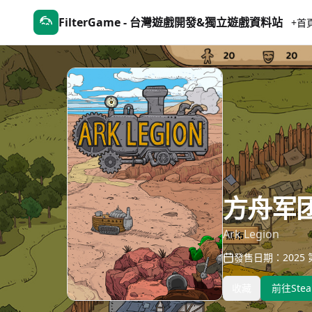
FilterGame - 台灣遊戲開發&獨立遊戲資料站
+首
方舟军
Ark Legion
發售日期：2025 第
收藏
前往Ste