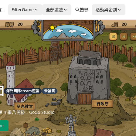
FilterGame
全部遊戲
搜尋
活動與企劃
頁+
团
海外團隊steam遊戲
未發售
 4 季
開發：GoGo Studio
am