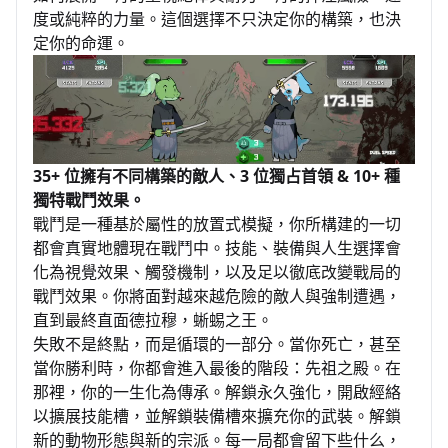
度或純粹的力量。這個選擇不只決定你的構築，也決
定你的命運。
35+ 位擁有不同構築的敵人、3 位獨占首領 & 10+ 種
獨特戰鬥效果。
戰鬥是一種基於屬性的放置式模擬，你所構建的一切
都會真實地體現在戰鬥中。技能、裝備與人生選擇會
化為視覺效果、觸發機制，以及足以徹底改變戰局的
戰鬥效果。你將面對越來越危險的敵人與強制遭遇，
直到最終直面德拉穆，蜥蜴之王。
失敗不是終點，而是循環的一部分。當你死亡，甚至
當你勝利時，你都會進入最後的階段：先祖之殿。在
那裡，你的一生化為傳承。解鎖永久強化，開啟經絡
以擴展技能槽，並解鎖裝備槽來擴充你的武裝。解鎖
新的動物形態與新的宗派。每一局都會留下些什么，