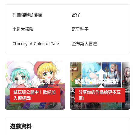
抓捕貓咪咖啡廳
富仔
小雞大探險
奇异种子
Chicory: A Colorful Tale
企布斯大冒險
AirBoost:天空機士
歡迎投稿你的遊戲!
試玩版公開中！歡迎加
分享你的作品給更多玩
入願望單!
家!
遊戲資料