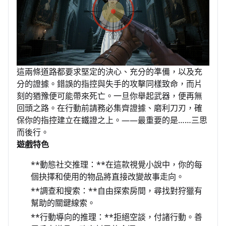
這兩條道路都要求堅定的決心、充分的準備，以及充
分的證據。錯誤的指控與失手的攻擊同樣致命，而片
刻的猶豫便可能帶來死亡。一旦你舉起武器，便再無
回頭之路。在行動前請務必集齊證據、磨利刀刃，確
保你的指控建立在鐵證之上。——最重要的是……三思
而後行。
遊戲特色
**動態社交推理：**在這款視覺小說中，你的每
個抉擇和使用的物品將直接改變故事走向。
**調查和搜索：**自由探索房間，尋找對狩獵有
幫助的關鍵線索。
**行動導向的推理：**拒絕空談，付諸行動。善