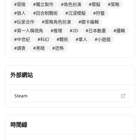
#冒險
#獨立製作
#角色扮演
#模擬
#策略
#狼人
#回合制戰術
#沉浸模擬
#狩獵
#玩家合作
#策略角色扮演
#關卡編輯
#第一人稱視角
#推理
#2D
#日本動畫
#邏輯
#中世紀
#科幻
#戰術
#單人
#小遊戲
#調查
#黑暗
#恐怖
外部網站
Steam
時間線