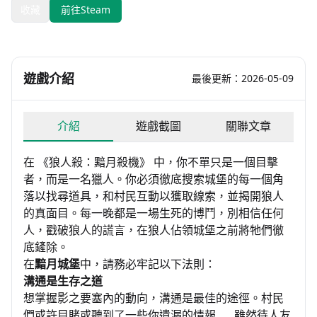
收藏
前往Steam
遊戲介紹
最後更新：2026-05-09
介紹
遊戲截圖
關聯文章
在 《狼人殺：黯月殺機》 中，你不單只是一個目擊
者，而是一名獵人。你必須徹底搜索城堡的每一個角
落以找尋道具，和村民互動以獲取線索，並揭開狼人
的真面目。每一晚都是一場生死的博鬥，別相信任何
人，戳破狼人的謊言，在狼人佔領城堡之前將牠們徹
底鏟除。
在
黯月城堡
中，請務必牢記以下法則：
溝通是生存之道
想掌握影之要塞內的動向，溝通是最佳的途徑。村民
們或許目賭或聽到了一些你遺漏的情報……雖然待人友