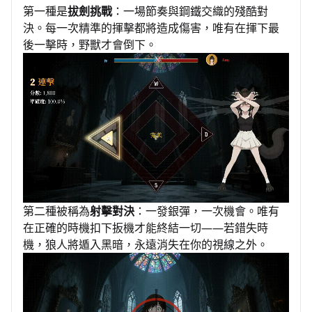
第一種是
拔劍挑戰
：一場節奏與鋼鐵交織的殘酷對
決。每一次精準的揮擊都將造成傷害，唯有在揮下最
後一擊時，野獸才會倒下。
第二種被稱為
射擊對決
：一發銀彈，一次機會。唯有
在正確的時機扣下扳機才能終結一切——若錯失時
機，狼人將遁入黑暗，永遠消失在你的視線之外。