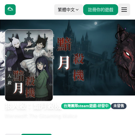
繁體中文
註冊你的遊戲
狼人殺：黯月殺機
台灣團隊steam遊戲-研發中
未發售
Werewolf: The Gloaming Malice
發售日期：即將推出
開發：Werewolves Malice