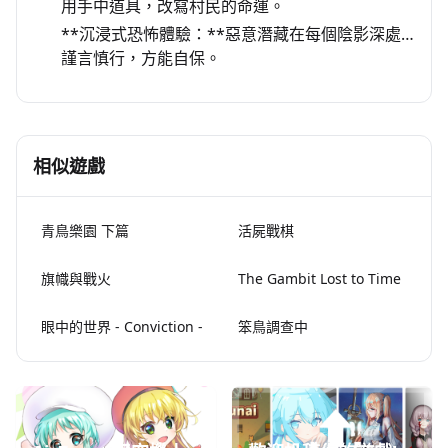
用手中道具，改寫村民的命運。
**沉浸式恐怖體驗：**惡意潛藏在每個陰影深處…
謹言慎行，方能自保。
相似遊戲
青鳥樂園 下篇
活屍戰棋
旗幟與戰火
The Gambit Lost to Time
眼中的世界 - Conviction -
笨鳥調查中