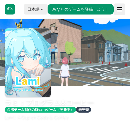
日本語
あなたのゲームを登録しよう！
ラミ：プログラム&コーヒー
台湾チーム制作のSteamゲーム（開発中）
未発売
Lami: A Cup of Code & Coffee
發售日期：即將推出
開發：Lemist Game Studio