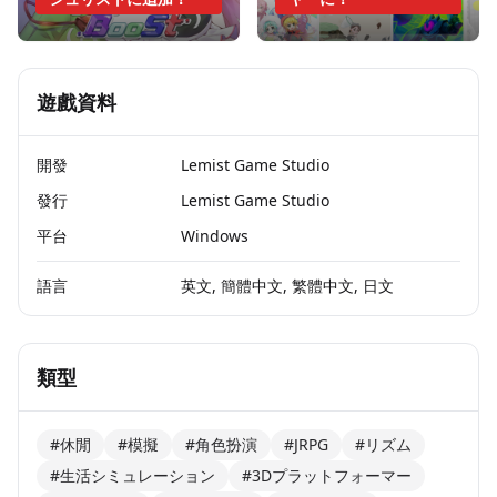
遊戲資料
開發
Lemist Game Studio
發行
Lemist Game Studio
平台
Windows
語言
英文, 簡體中文, 繁體中文, 日文
類型
#休閒
#模擬
#角色扮演
#JRPG
#リズム
#生活シミュレーション
#3Dプラットフォーマー