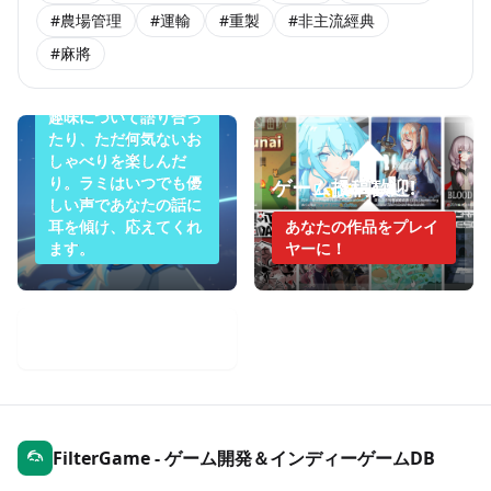
#農場管理
#運輸
#重製
#非主流經典
今夜のラミは眠りた
くない
#麻將
悩みを打ち明けたり、
趣味について語り合っ
たり、ただ何気ないお
しゃべりを楽しんだ
り。ラミはいつでも優
ゲーム投稿歓迎!
しい声であなたの話に
耳を傾け、応えてくれ
あなたの作品をプレイ
ます。
ヤーに！
モバイルゲーム週報
FilterGame - ゲーム開発＆インディーゲームDB