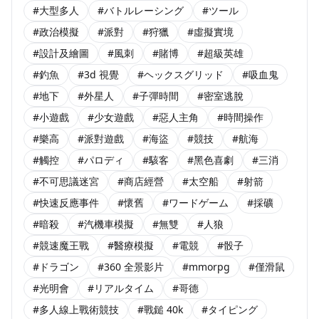
#大型多人
#バトルレーシング
#ツール
#政治模擬
#派對
#狩獵
#虛擬實境
#設計及繪圖
#風刺
#賭博
#超級英雄
#釣魚
#3d 視覺
#ヘックスグリッド
#吸血鬼
#地下
#外星人
#子彈時間
#密室逃脫
#小遊戲
#少女遊戲
#惡人主角
#時間操作
#樂高
#派對遊戲
#海盜
#競技
#航海
#觸控
#パロディ
#駭客
#黑色喜劇
#三消
#不可思議迷宮
#商店經營
#太空船
#射箭
#快速反應事件
#懷舊
#ワードゲーム
#採礦
#暗殺
#汽機車模擬
#無雙
#人狼
#競速魔王戰
#醫療模擬
#電競
#骰子
#ドラゴン
#360 全景影片
#mmorpg
#僅滑鼠
#光明會
#リアルタイム
#哥德
#多人線上戰術競技
#戰鎚 40k
#タイピング