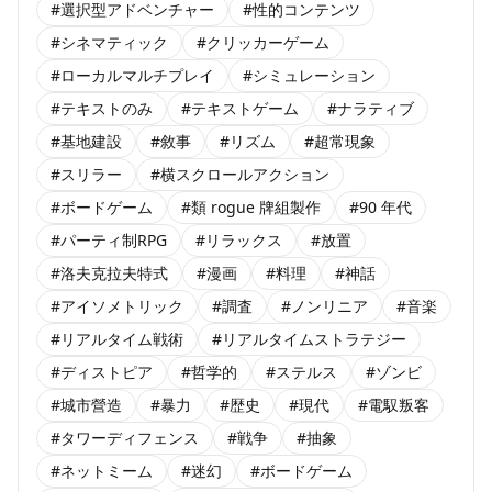
#選択型アドベンチャー
#性的コンテンツ
#シネマティック
#クリッカーゲーム
#ローカルマルチプレイ
#シミュレーション
#テキストのみ
#テキストゲーム
#ナラティブ
#基地建設
#敘事
#リズム
#超常現象
#スリラー
#横スクロールアクション
#ボードゲーム
#類 rogue 牌組製作
#90 年代
#パーティ制RPG
#リラックス
#放置
#洛夫克拉夫特式
#漫画
#料理
#神話
#アイソメトリック
#調査
#ノンリニア
#音楽
#リアルタイム戦術
#リアルタイムストラテジー
#ディストピア
#哲学的
#ステルス
#ゾンビ
#城市營造
#暴力
#歴史
#現代
#電馭叛客
#タワーディフェンス
#戦争
#抽象
#ネットミーム
#迷幻
#ボードゲーム