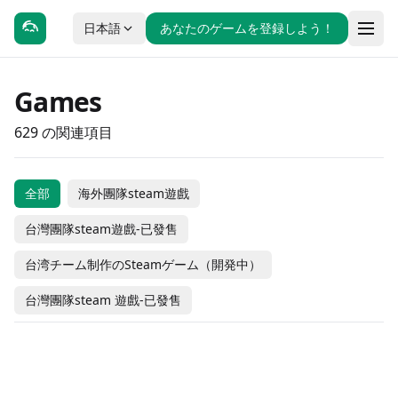
日本語
あなたのゲームを登録しよう！
Games
629 の関連項目
全部
海外團隊steam遊戲
台灣團隊steam遊戲-已發售
ルビナイト
The First Spring
台湾チーム制作のSteamゲーム（開発中）
パワーネットワークの大
No Japanese name
エステラ
ホーンテッド・クリーナ
物
Saraab: 霊界の彼方へ
台灣團隊steam 遊戲-已發售
雲ぐらしの民
ー
紡織者之詠Voice of
Penguin Runner
Verto
#動作
#獨立製作
#休閒
#獨立製作
不思議の幻想郷TOD -
Rated Sudoku
Belldona
#冒險
#獨立製作
#獨立製作
#リズム
帝國幻想鄉
Gallery Nocturnea
RELOADED-
#獨立製作
#模擬
#冒險
#獨立製作
-10% OFF
台湾チーム制作のSteamゲーム
未発売
人狼ゲーム：闇月に宿る
台灣團隊steam 遊戲-已發售
~TOHOTOPIA
神の堕ちた地
#休閒
#獨立製作
#休閒
#獨立製作
¥ 2,600
台湾チーム制作のSteamゲーム
未発売
（開発中）
台湾チーム制作のSteamゲーム
未発売
BULLET GIRL：
殺意
Dungeon Munchies 2
#休閒
#獨立製作
¥ 2,340
#休閒
#獨立製作
（開発中）
¥ 1,700
（開発中）
未発売
海外團隊steam遊戲
海外團隊steam遊戲
Debug Your Heart
ZOMBIE DEFENSE
#休閒
#獨立製作
#冒險
#休閒
¥ 1,350
未発売