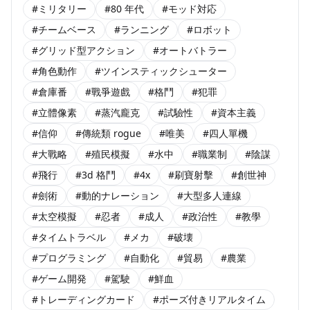
#ミリタリー
#80 年代
#モッド対応
#チームベース
#ランニング
#ロボット
#グリッド型アクション
#オートバトラー
#角色動作
#ツインスティックシューター
#倉庫番
#戰爭遊戲
#格鬥
#犯罪
#立體像素
#蒸汽龐克
#試驗性
#資本主義
#信仰
#傳統類 rogue
#唯美
#四人單機
#大戰略
#殖民模擬
#水中
#職業制
#陰謀
#飛行
#3d 格鬥
#4x
#刷寶射擊
#創世神
#劍術
#動的ナレーション
#大型多人連線
#太空模擬
#忍者
#成人
#政治性
#教學
#タイムトラベル
#メカ
#破壊
#プログラミング
#自動化
#貿易
#農業
#ゲーム開発
#駕駛
#鮮血
#トレーディングカード
#ポーズ付きリアルタイム