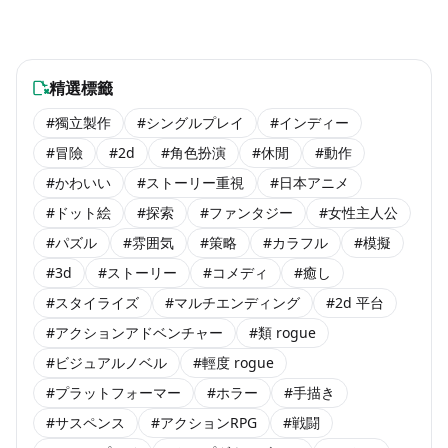
海外團隊steam遊戲
海外團隊steam遊戲
#獨立製作
#角色扮演
¥ 920
未発売
海外團隊steam遊戲
海外團隊steam遊戲
¥ 1,420
¥ 1,400
海外團隊steam遊戲
海外團隊steam遊戲
¥ 1,300
海外團隊steam遊戲
精選標籤
#獨立製作
#シングルプレイ
#インディー
#冒險
#2d
#角色扮演
#休閒
#動作
#かわいい
#ストーリー重視
#日本アニメ
#ドット絵
#探索
#ファンタジー
#女性主人公
#パズル
#雰囲気
#策略
#カラフル
#模擬
#3d
#ストーリー
#コメディ
#癒し
#スタイライズ
#マルチエンディング
#2d 平台
#アクションアドベンチャー
#類 rogue
#ビジュアルノベル
#輕度 rogue
#プラットフォーマー
#ホラー
#手描き
#サスペンス
#アクションRPG
#戦闘