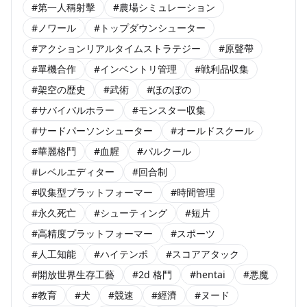
#第一人稱射擊
#農場シミュレーション
#ノワール
#トップダウンシューター
#アクションリアルタイムストラテジー
#原聲帶
#單機合作
#インベントリ管理
#戦利品収集
#架空の歴史
#武術
#ほのぼの
#サバイバルホラー
#モンスター収集
#サードパーソンシューター
#オールドスクール
#華麗格鬥
#血腥
#パルクール
#レベルエディター
#回合制
#収集型プラットフォーマー
#時間管理
#永久死亡
#シューティング
#短片
#高精度プラットフォーマー
#スポーツ
#人工知能
#ハイテンポ
#スコアアタック
#開放世界生存工藝
#2d 格鬥
#hentai
#悪魔
#教育
#犬
#競速
#經濟
#ヌード