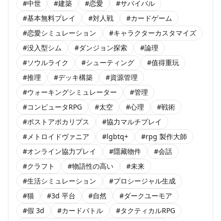
#中世
#建築
#恋愛
#サバイバル
#基本無料プレイ
#対人戦
#カードゲーム
#恋愛シミュレーション
#キャラクターカスタマイズ
#没入型シム
#ダンジョン探索
#論理
#ソウルライク
#シューティング
#值得重玩
#推理
#デッキ構築
#資源管理
#ウォーキングシミュレーター
#管理
#コンピュータRPG
#太空
#心理
#戦術
#ポストアポカリプス
#協力マルチプレイ
#メトロイドヴァニア
#lgbtq+
#rpg 製作大師
#オンライン協力プレイ
#隱藏物件
#会話
#クラフト
#物語性の高い
#未来
#生活シミュレーション
#プロシージャル生成
#猫
#3d 平台
#自然
#ダークユーモア
#假 3d
#カードバトル
#タクティカルRPG