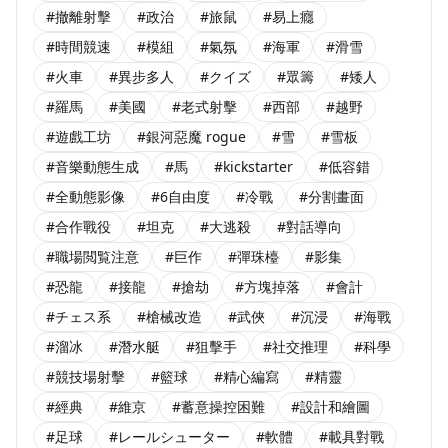
#撤離射擊
#政治
#旅鼠
#易上癮
#時間競速
#模組
#氣氛
#海軍
#滑雪
#火車
#異步多人
#クイズ
#眾籌
#矮人
#羅馬
#美國
#老式射擊
#西部
#越野
#遊戲工坊
#銀河惡魔 rogue
#雪
#雪板
#音樂動態生成
#馬
#kickstarter
#低容錯
#全動態影像
#6自由度
#冷戰
#分割畫面
#合作戰役
#坦克
#大逃殺
#對話導向
#職場閲覧注意
#巨作
#彈珠檯
#影集
#恐龍
#接龍
#搶劫
#方塊掉落
#會計
#チェス系
#槍械改造
#武俠
#沉浸
#海戰
#溜冰
#潛水艇
#狙擊手
#社交推理
#科學
#競技場射擊
#籃球
#精心編寫
#精靈
#經典
#維京
#蓄意操控困難
#設計和繪圖
#足球
#レールシューター
#軟體
#載具對戰