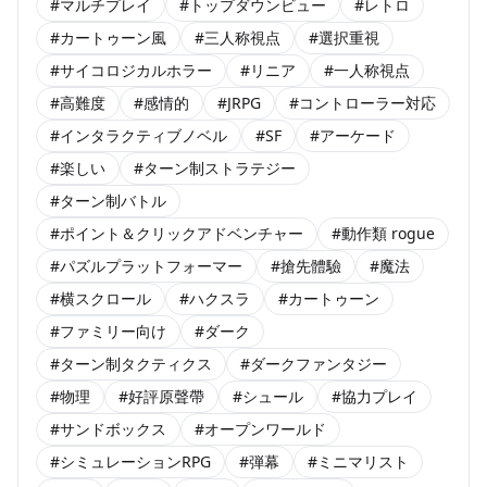
#マルチプレイ
#トップダウンビュー
#レトロ
#カートゥーン風
#三人称視点
#選択重視
#サイコロジカルホラー
#リニア
#一人称視点
#高難度
#感情的
#JRPG
#コントローラー対応
#インタラクティブノベル
#SF
#アーケード
#楽しい
#ターン制ストラテジー
#ターン制バトル
#ポイント＆クリックアドベンチャー
#動作類 rogue
#パズルプラットフォーマー
#搶先體驗
#魔法
#横スクロール
#ハクスラ
#カートゥーン
#ファミリー向け
#ダーク
#ターン制タクティクス
#ダークファンタジー
#物理
#好評原聲帶
#シュール
#協力プレイ
#サンドボックス
#オープンワールド
#シミュレーションRPG
#弾幕
#ミニマリスト