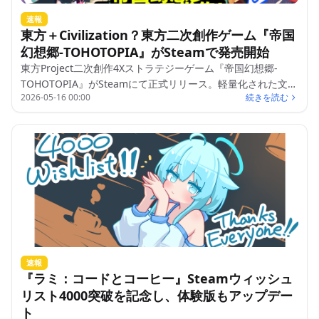
速報
東方＋Civilization？東方二次創作ゲーム『帝国
幻想郷-TOHOTOPIA』がSteamで発売開始
東方Project二次創作4Xストラテジーゲーム『帝国幻想郷-
TOHOTOPIA』がSteamにて正式リリース。軽量化された文明
2026-05-16 00:00
続きを読む
系ゲームプレイとマルチプレイ対戦が特徴。
速報
『ラミ：コードとコーヒー』Steamウィッシュ
リスト4000突破を記念し、体験版もアップデー
ト