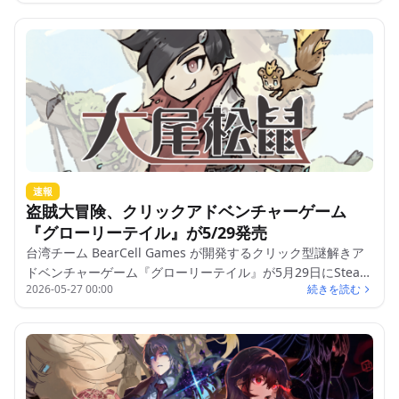
ーゲームクリエイターとプレイヤーの交流促進を理念とし、
作品展示や新作PR、コミュニティ交流の場を提供します。
速報
盗賊大冒険、クリックアドベンチャーゲーム
『グローリーテイル』が5/29発売
台湾チーム BearCell Games が開発するクリック型謎解きア
ドベンチャーゲーム『グローリーテイル』が5月29日にSteam
2026-05-27 00:00
続きを読む
で発売。Demo版も同時公開中。