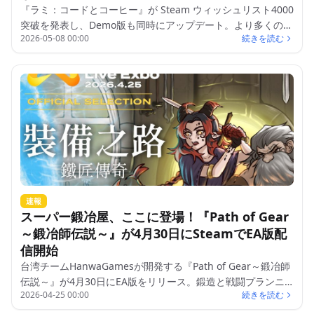
『ラミ：コードとコーヒー』が Steam ウィッシュリスト4000
突破を発表し、Demo版も同時にアップデート。より多くの機
2026-05-08 00:00
続きを読む
能や町の探索要素が追加されました。
速報
スーパー鍛冶屋、ここに登場！『Path of Gear
～鍛冶師伝説～』が4月30日にSteamでEA版配
信開始
台湾チームHanwaGamesが開発する『Path of Gear～鍛冶師
伝説～』が4月30日にEA版をリリース。鍛造と戦闘プランニ
2026-04-25 00:00
続きを読む
ングを組み合わせたRogueliteゲームです。