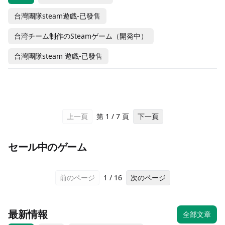
台灣團隊steam遊戲-已發售
Fight of Animals:
Arena
月光旅団
台湾チーム制作のSteamゲーム（開発中）
AirBoost エアシップの
アウトプットパスチャー
The First Spring
ルビナイト
騎士
台灣團隊steam 遊戲-已發售
グローリーテイル
Long Gone Days
#動作
#冒險
#獨立製作
#模擬
#休閒
#獨立製作
#休閒
#獨立製作
Agent
#動作
#獨立製作
#動作
#獨立製作
A:A
-60% OFF
台湾チーム制作のSteamゲーム
未発売
台灣團隊steam遊戲-已發售
#冒險
#休閒
#冒險
#獨立製作
¥ 1,320
¥ 580
（開発中）
台湾チーム制作のSteamゲーム
未発売
台灣團隊steam遊戲-已發售
puzzle
¥ 528
-10% OFF
（開発中）
台湾チーム制作のSteamゲーム
未発売
台灣團隊steam 遊戲-已發售
Down in
in
The Last
¥ 2,600
台湾チーム制作のSteamゲーム
¥ 580
（開発中）
¥ 3,519
海外團隊steam遊戲
¥ 2,340
上一頁
第
1
/
7
頁
下一頁
（開発中）
Neverinth
Bermuda
disguise
Campfire
#動作
#冒險
#冒險
#冒險
セール中のゲーム
#獨立製
#獨立製
#冒險
#休閒
作
作
台灣團隊
-90% OFF
海外團隊
-90% OFF
海外團隊
-90% OFF
海外團隊
-90% OFF
前のページ
1
/
16
次のページ
¥ 1,800
¥ 2,050
¥ 2,050
¥ 1,700
steam遊戲-
steam遊戲
steam遊戲
steam遊戲
¥ 180
¥ 205
¥ 205
¥ 170
已發售
最新情報
全部文章