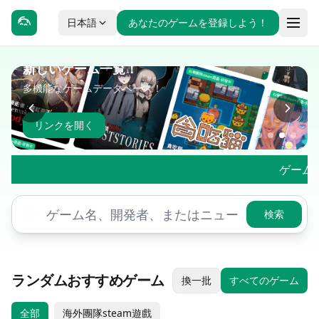
日本語
あなたのゲームを登録しよう！
2330 マルチプレイヤーミニゲーム！
登録不要で遊べるマルチプレイヤー・マインスイーパー！
リンクを開く
ゲームの価格やセー
検索
ランダムおすすめゲーム
換一批
すべてのゲーム
全部
海外團隊steam遊戲