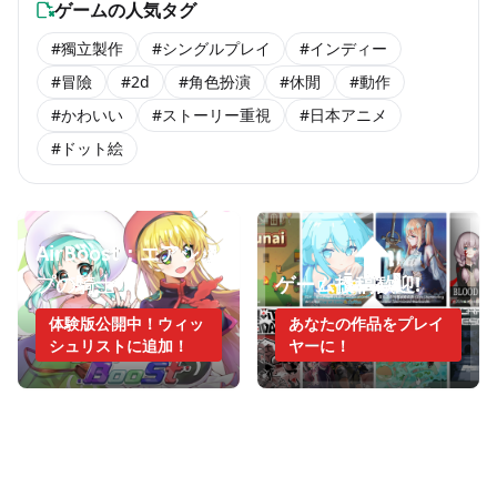
ゲームの人気タグ
#獨立製作
#シングルプレイ
#インディー
#冒險
#2d
#角色扮演
#休閒
#動作
#かわいい
#ストーリー重視
#日本アニメ
#ドット絵
AirBoost：エアシッ
プの騎士
ゲーム投稿歓迎!
体験版公開中！ウィッ
あなたの作品をプレイ
シュリストに追加！
ヤーに！