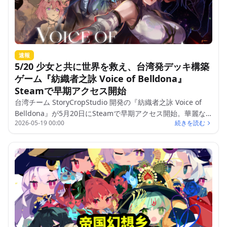
速報
5/20 少女と共に世界を救え、台湾発デッキ構築
ゲーム『紡織者之詠 Voice of Belldona』
Steamで早期アクセス開始
台湾チーム StoryCropStudio 開発の『紡織者之詠 Voice of
Belldona』が5月20日にSteamで早期アクセス開始。華麗な
2026-05-19 00:00
続きを読む
ビジュアルと高自由度のデッキ構築が特徴。