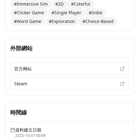
#Immersive Sim
#2D
#Colorful
#Clicker Game
#Single Player
#Indie
#Word Game
#Exploration
#Choice-Based
外部網站
官方网站
Steam
時間線
資料建立日期
2025-10-07 00:09