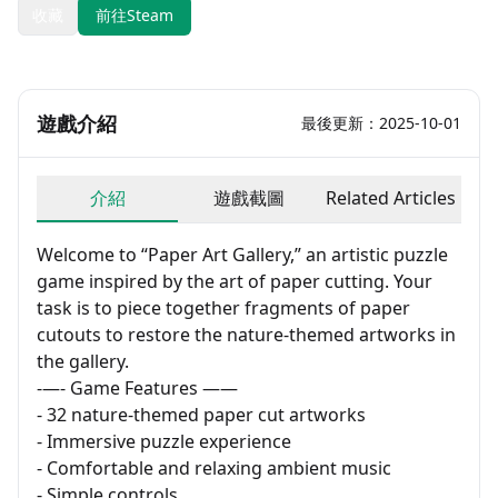
收藏
前往Steam
遊戲介紹
最後更新：2025-10-01
介紹
遊戲截圖
Related Articles
Welcome to “Paper Art Gallery,” an artistic puzzle
game inspired by the art of paper cutting. Your
task is to piece together fragments of paper
cutouts to restore the nature-themed artworks in
the gallery.
-—- Game Features ——
- 32 nature-themed paper cut artworks
- Immersive puzzle experience
- Comfortable and relaxing ambient music
- Simple controls