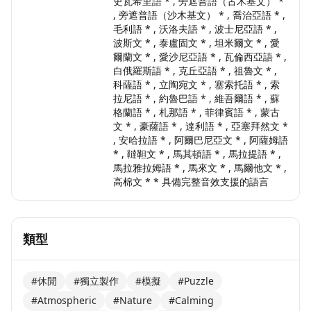
史瓦希里語 * , 旁遮普語（古木基文） *
, 旁遮普語（沙木基文） * , 喬治亞語 * ,
毛利語 * , 沃洛夫語 * , 波士尼亞語 * ,
波斯文 * , 泰盧固文 * , 坦米爾文 * , 愛
爾蘭文 * , 愛沙尼亞語 * , 瓦倫西亞語 * ,
白俄羅斯語 * , 克丘亞語 * , 祖魯文 * ,
科薩語 * , 立陶宛文 * , 塞索托語 * , 索
拉尼語 * , 約魯巴語 * , 維吾爾語 * , 蘇
格蘭語 * , 札那語 * , 菲律賓語 * , 蒙古
文 * , 豪薩語 * , 達利語 * , 亞塞拜然文 *
, 安哈拉語 * , 阿爾巴尼亞文 * , 阿薩姆語
* , 韃靼文 * , 馬其頓語 * , 馬拉提語 * ,
馬拉雅拉姆語 * , 馬來文 * , 馬爾他文 * ,
高棉文 * * 具備完整音效支援的語言
類型
#休閒
#獨立製作
#模擬
#Puzzle
#Atmospheric
#Nature
#Calming