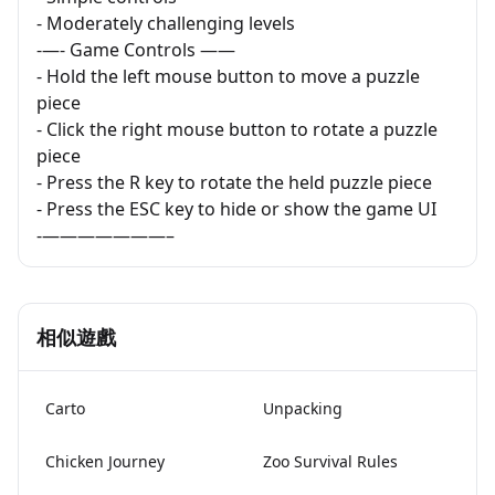
- Moderately challenging levels
-—- Game Controls ——
- Hold the left mouse button to move a puzzle
piece
- Click the right mouse button to rotate a puzzle
piece
- Press the R key to rotate the held puzzle piece
- Press the ESC key to hide or show the game UI
-———————–
相似遊戲
Carto
Unpacking
Lami Doesn't
Chicken Journey
Zoo Survival Rules
Want to Sleep