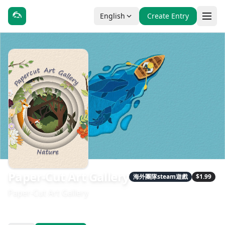
English
Create Entry
Paper-Cut Art Gallery
海外團隊steam遊戲
$1.99
Paper-Cut Art Gallery
發售日期：2024-02-24
開發：Catnip studio