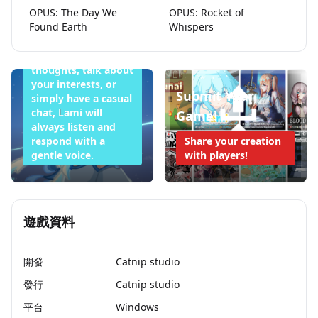
OPUS: The Day We
OPUS: Rocket of
Tonight
Found Earth
Whispers
Whether you want
to share your
thoughts, talk about
your interests, or
Submit Your
simply have a casual
chat, Lami will
Game!
always listen and
respond with a
Share your creation
gentle voice.
with players!
遊戲資料
開發
Catnip studio
發行
Catnip studio
平台
Windows