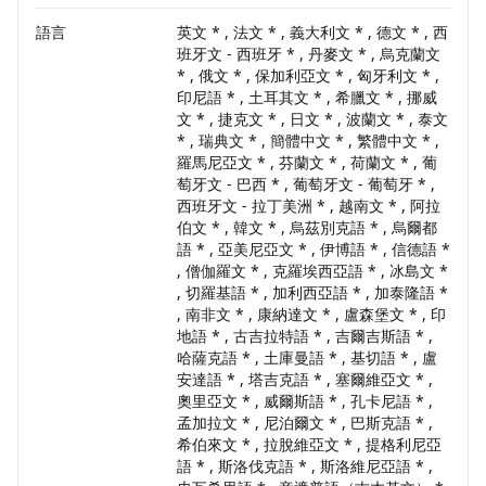
語言
英文 * , 法文 * , 義大利文 * , 德文 * , 西
班牙文 - 西班牙 * , 丹麥文 * , 烏克蘭文
* , 俄文 * , 保加利亞文 * , 匈牙利文 * ,
印尼語 * , 土耳其文 * , 希臘文 * , 挪威
文 * , 捷克文 * , 日文 * , 波蘭文 * , 泰文
* , 瑞典文 * , 簡體中文 * , 繁體中文 * ,
羅馬尼亞文 * , 芬蘭文 * , 荷蘭文 * , 葡
萄牙文 - 巴西 * , 葡萄牙文 - 葡萄牙 * ,
西班牙文 - 拉丁美洲 * , 越南文 * , 阿拉
伯文 * , 韓文 * , 烏茲別克語 * , 烏爾都
語 * , 亞美尼亞文 * , 伊博語 * , 信德語 *
, 僧伽羅文 * , 克羅埃西亞語 * , 冰島文 *
, 切羅基語 * , 加利西亞語 * , 加泰隆語 *
, 南非文 * , 康納達文 * , 盧森堡文 * , 印
地語 * , 古吉拉特語 * , 吉爾吉斯語 * ,
哈薩克語 * , 土庫曼語 * , 基切語 * , 盧
安達語 * , 塔吉克語 * , 塞爾維亞文 * ,
奧里亞文 * , 威爾斯語 * , 孔卡尼語 * ,
孟加拉文 * , 尼泊爾文 * , 巴斯克語 * ,
希伯來文 * , 拉脫維亞文 * , 提格利尼亞
語 * , 斯洛伐克語 * , 斯洛維尼亞語 * ,