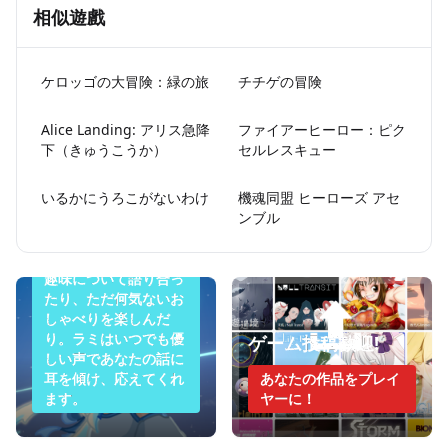
相似遊戲
ケロッゴの大冒険：緑の旅
チチゲの冒険
Alice Landing: アリス急降
ファイアーヒーロー：ピク
下（きゅうこうか）
セルレスキュー
今夜のラミは眠りた
いるかにうろこがないわけ
機魂同盟 ヒーローズ アセ
ンブル
くない
悩みを打ち明けたり、
趣味について語り合っ
たり、ただ何気ないお
しゃべりを楽しんだ
り。ラミはいつでも優
ゲーム投稿歓迎!
しい声であなたの話に
耳を傾け、応えてくれ
あなたの作品をプレイ
ます。
ヤーに！