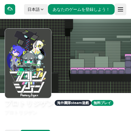
日本語
あなたのゲームを登録しよう！
プロトリジゲン
海外團隊steam遊戲
無料プレイ
プロトリジゲン
發售日期：2024-12-30
開發：テクナン