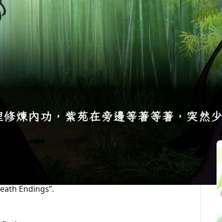
最後更新：2026-04-01
関連記事
your doomed fate as the villain and reclaim
ed Text Adventure × Turn-based RPG.
transmigrated into the body of its doomed villain,
ou have been reborn into this crisis. You must
ny.
ous decision-making can you seize the rare chance
eath Endings”.