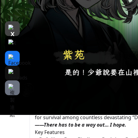
遊戲介紹
介紹
遊戲截圖
This time, you are reborn. You must defy 
everything that is rightfully yours.
Avoid My Death Ending
is a survival-focus
You were the author of this novel—until you 
facing an imminent death ending.
Surrounded by characters who despise you, y
make different choices to rewrite your desti
Only through diligent cultivation and cauti
for survival among countless devastating “D
——There has to be a way out… I hope.
Key Features