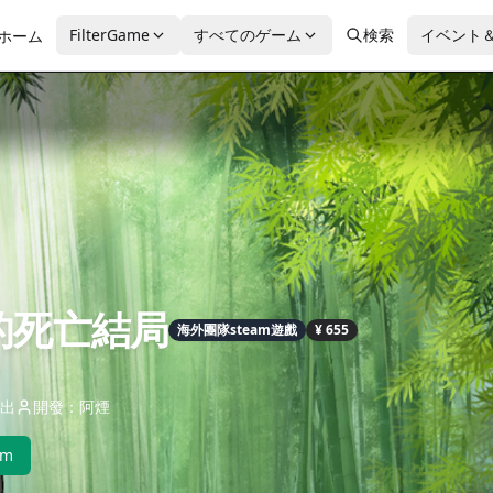
FilterGame
すべてのゲーム
検索
イベント
ホーム
的死亡結局
海外團隊steam遊戲
¥ 655
出
開發：阿煙
am