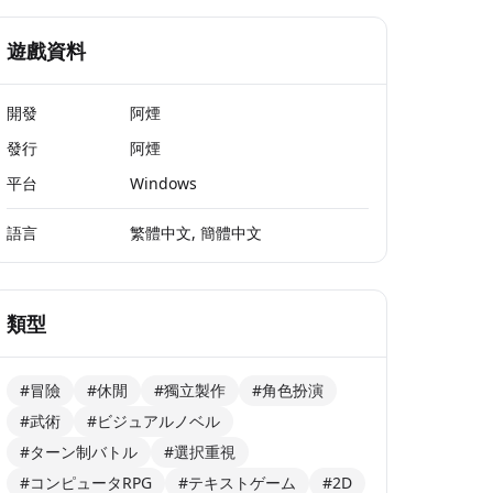
遊戲資料
開發
阿煙
發行
阿煙
平台
Windows
語言
繁體中文, 簡體中文
類型
#冒險
#休閒
#獨立製作
#角色扮演
#武術
#ビジュアルノベル
#ターン制バトル
#選択重視
#コンピュータRPG
#テキストゲーム
#2D