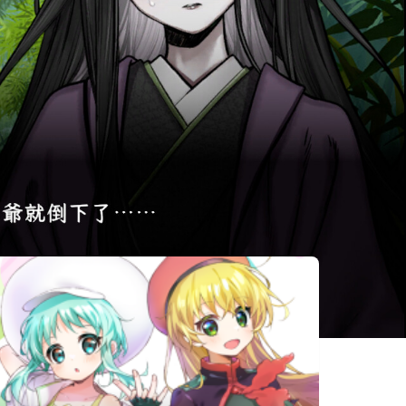
相似遊戲
平和をつくる
誰是中之人
鳥便利へよう
者：光の王女
こそ！
イェリャンド
Vtuber大師
Long Gone
の囁き
Days