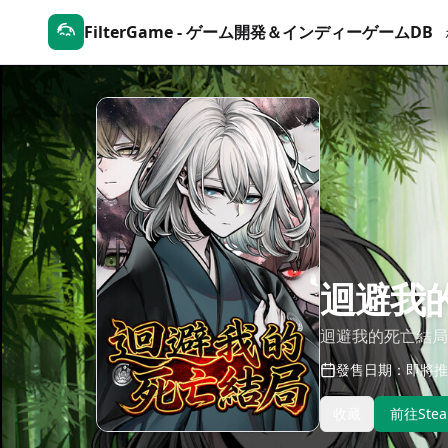
FilterGame - ゲーム開発＆インディーゲームDB
迴避我
迴避我的死亡結局
發售日期：即將推
收藏
前往Ste