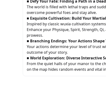
■ Defy Your Fate: Finding a Path in a Dea
The world is filled with lethal traps and sudd
overcome powerful foes and stay alive.
■ Exquisite Cultivation: Build Your Marti
Inspired by classic wuxia cultivation systems
Enhance your Physique, Spirit, Strength, Q
prowess.
■ Branching Endings: Your Actions Shape 
Your actions determine your level of trust wit
outcome of your story.
■ World Exploration: Diverse Interactive 
From the quiet halls of your manor to the c
on the map hides random events and vital inte