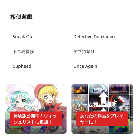
相似遊戲
Sneak Out
Detective Dunkadoo
トニ島冒険
デブ猫祭り
Cuphead
Once Again
AirBoost：エアシッ
プの騎士
ゲーム投稿歓迎!
体験版公開中！ウィッ
あなたの作品をプレイ
シュリストに追加！
ヤーに！