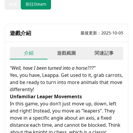
收藏
前往Steam
遊戲介紹
最後更新：2025-10-05
介紹
遊戲截圖
関連記事
“Well, have I been turned into a horse???”
Yes, you have, Leappa. Get used to it, grab carrots,
and be ready to turn into more animals that move
differently!
Unfamiliar Leaper Movements
In this game, you don’t just move up, down, left
and right! Instead, you move as “leapers”. They
move in a specific angle about an axis, a fixed
distance each time, and cannot be blocked. Think
about the knight in chess, which is a classic