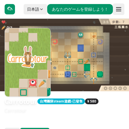
日本語
あなたのゲームを登録しよう！
Carrotour
台灣團隊steam遊戲-已發售
¥ 580
Carrotour
發售日期：2025-01-01
開發：lì tŕ, Eastern, Arian