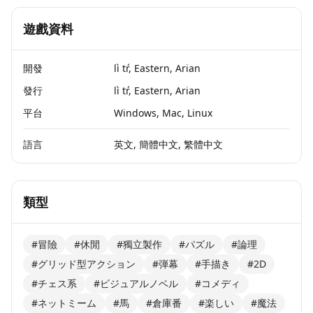
遊戲資料
開發
lì tŕ, Eastern, Arian
發行
lì tŕ, Eastern, Arian
平台
Windows, Mac, Linux
語言
英文, 簡體中文, 繁體中文
類型
#冒險
#休閒
#獨立製作
#パズル
#論理
#グリッド型アクション
#弾幕
#手描き
#2D
#チェス系
#ビジュアルノベル
#コメディ
#ネットミーム
#馬
#倉庫番
#楽しい
#魔法