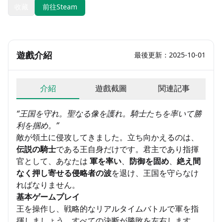
收藏
前往Steam
遊戲介紹
最後更新：2025-10-01
介紹
遊戲截圖
関連記事
“王国を守れ。聖なる像を護れ。騎士たちを率いて勝
利を掴め。”
敵が領土に侵攻してきました。立ち向かえるのは、
伝説の騎士
である王自身だけです。君主であり指揮
官として、あなたは
軍を率い
、
防御を固め
、
絶え間
なく押し寄せる侵略者の波
を退け、王国を守らなけ
ればなりません。
基本ゲームプレイ
王を操作し、戦略的なリアルタイムバトルで軍を指
揮しましょう。すべての決断が勝敗を左右します。