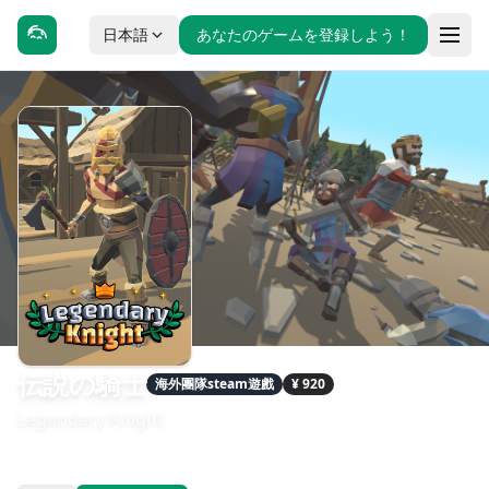
日本語
あなたのゲームを登録しよう！
伝説の騎士
海外團隊steam遊戲
¥ 920
Legendary Knight
發售日期：2020-02-28
開發：Oki Aki