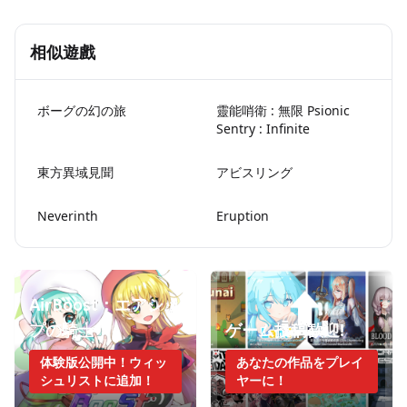
相似遊戲
ボーグの幻の旅
靈能哨衛 : 無限 Psionic
Sentry : Infinite
東方異域見聞
アビスリング
Neverinth
Eruption
AirBoost：エアシッ
プの騎士
ゲーム投稿歓迎!
体験版公開中！ウィッ
あなたの作品をプレイ
シュリストに追加！
ヤーに！