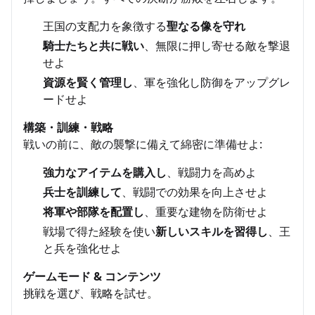
王国の支配力を象徴する
聖なる像を守れ
騎士たちと共に戦い
、無限に押し寄せる敵を撃退
せよ
資源を賢く管理し
、軍を強化し防御をアップグレ
ードせよ
構築・訓練・戦略
戦いの前に、敵の襲撃に備えて綿密に準備せよ:
強力なアイテムを購入し
、戦闘力を高めよ
兵士を訓練して
、戦闘での効果を向上させよ
将軍や部隊を配置し
、重要な建物を防衛せよ
戦場で得た経験を使い
新しいスキルを習得し
、王
と兵を強化せよ
ゲームモード & コンテンツ
挑戦を選び、戦略を試せ。