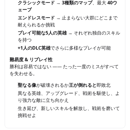
クラシックモード
→
3種類のマップ
、最大
40ウ
ェーブ
エンドレスモード
→ 止まらない大群にどこまで
耐えられるか挑戦
プレイ可能な5人の英雄
→ それぞれ独自のスキル
を持つ
+1人のDLC英雄
でさらに多様なプレイが可能
難易度 & リプレイ性
勝利は容易ではない —— たった一度のミスがすべて
を失わせる。
聖なる像
が破壊されるか
王が倒れると
即敗北
異なる英雄、アップグレード、戦術を駆使し、よ
り強力な敵に立ち向かえ
生き延び、新しいスキルを解放し、戦術を磨いて
挑戦せよ