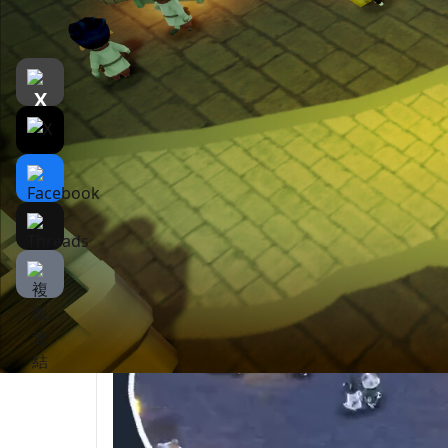
遊戲介紹
介紹
遊戲截圖
関
ゼロから始める、あなただけの夜市づくり。
どんな屋台を出すかはあなた次第！自由でに