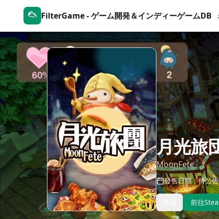
FilterGame - ゲーム開発＆インディーゲームDB
月光旅
MoonFete
發售日期：待公告
收藏
前往Ste