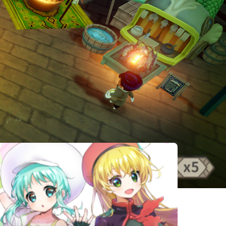
相似遊戲
Furest: A
Paper-Cut
ホーンテッ
Woodland
Art Gallery
ド・クリーナ
Dining
ー
Palette
Aeruta アル
Lucky Island
心地よい水族
タ
館