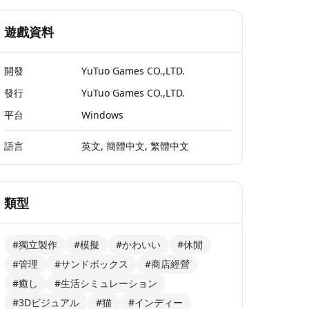
遊戲資料
開發
YuTuo Games CO.,LTD.
發行
YuTuo Games CO.,LTD.
平台
Windows
語言
英文, 簡體中文, 繁體中文
類型
#獨立製作
#模擬
#かわいい
#休閒
#管理
#サンドボックス
#商店經營
#癒し
#生活シミュレーション
#3Dビジュアル
#猫
#インディー