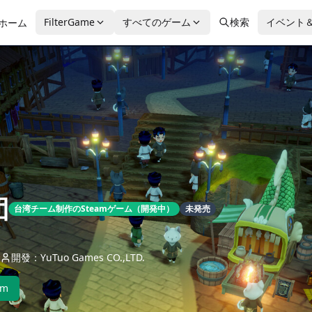
FilterGame
すべてのゲーム
検索
イベント
ホーム
団
台湾チーム制作のSteamゲーム（開発中）
未発売
開發：YuTuo Games CO.,LTD.
am