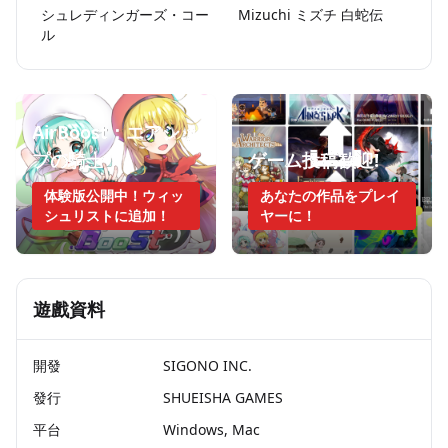
シュレディンガーズ・コー
Mizuchi ミズチ 白蛇伝
ル
AirBoost：エアシッ
プの騎士
ゲーム投稿歓迎!
体験版公開中！ウィッ
あなたの作品をプレイ
シュリストに追加！
ヤーに！
遊戲資料
開發
SIGONO INC.
發行
SHUEISHA GAMES
平台
Windows, Mac