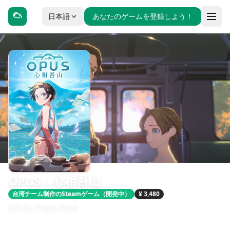
日本語
あなたのゲームを登録しよう！
OPUS：心相吾山
台湾チーム制作のSteamゲーム（開発中）
¥ 3,480
OPUS: Prism Peak
發售日期：2025-01-01
開發：SIGONO INC.