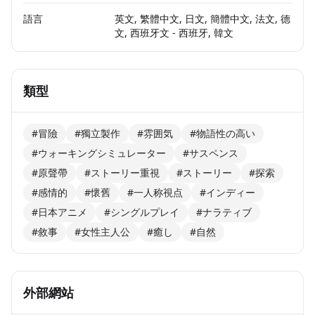
語言
英文, 繁體中文, 日文, 簡體中文, 法文, 德
文, 西班牙文 - 西班牙, 韓文
類型
#冒險
#獨立製作
#雰囲気
#物語性の高い
#ウォーキングシミュレーター
#サスペンス
#原聲帶
#ストーリー重視
#ストーリー
#探索
#感情的
#懷舊
#一人称視点
#インディー
#日本アニメ
#シングルプレイ
#ナラティブ
#敘事
#女性主人公
#癒し
#自然
外部網站