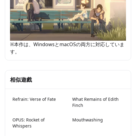
※本作は、WindowsとmacOSの両方に対応していま
す。
相似遊戲
Refrain: Verse of Fate
What Remains of Edith
Finch
OPUS: Rocket of
Mouthwashing
Whispers