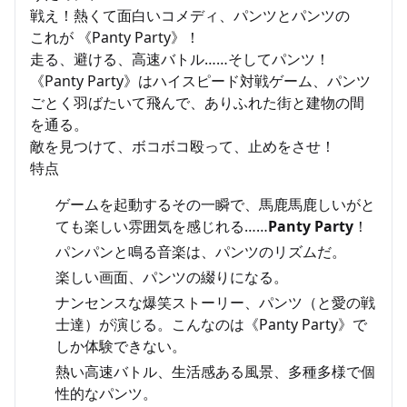
戦え！熱くて面白いコメディ、パンツとパンツの
これが 《Panty Party》！
走る、避ける、高速バトル……そしてパンツ！
《Panty Party》はハイスピード対戦ゲーム、パンツ
ごとく羽ばたいて飛んで、ありふれた街と建物の間
を通る。
敵を見つけて、ボコボコ殴って、止めをさせ！
特点
ゲームを起動するその一瞬で、馬鹿馬鹿しいがと
ても楽しい雰囲気を感じれる……
Panty Party
！
パンパンと鳴る音楽は、パンツのリズムだ。
楽しい画面、パンツの綴りになる。
ナンセンスな爆笑ストーリー、パンツ（と愛の戦
士達）が演じる。こんなのは《Panty Party》で
しか体験できない。
熱い高速バトル、生活感ある風景、多種多様で個
性的なパンツ。