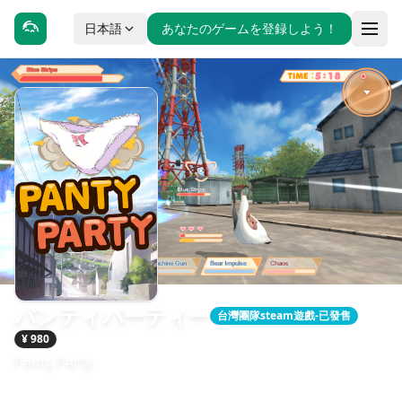
日本語
あなたのゲームを登録しよう！
パンティパーティー
台灣團隊steam遊戲-已發售
¥ 980
Panty Party
發售日期：2017-01-24
開發：Animu Game