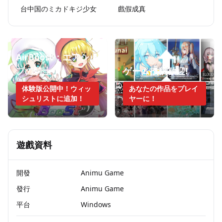
台中国のミカドキジ少女
戲假成真
AirBoost：エアシッ
プの騎士
ゲーム投稿歓迎!
体験版公開中！ウィッ
あなたの作品をプレイ
シュリストに追加！
ヤーに！
遊戲資料
開發
Animu Game
發行
Animu Game
平台
Windows