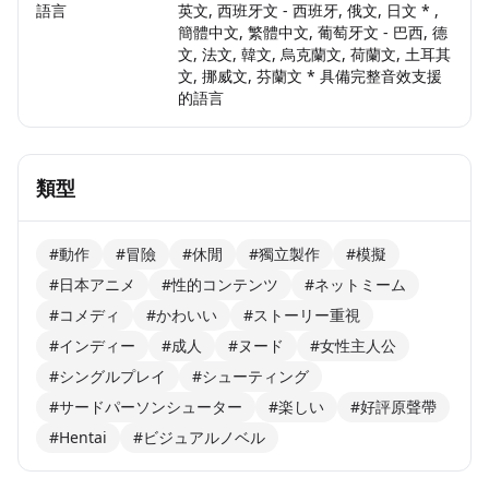
語言
英文, 西班牙文 - 西班牙, 俄文, 日文 * ,
簡體中文, 繁體中文, 葡萄牙文 - 巴西, 德
文, 法文, 韓文, 烏克蘭文, 荷蘭文, 土耳其
文, 挪威文, 芬蘭文 * 具備完整音效支援
的語言
類型
#動作
#冒險
#休閒
#獨立製作
#模擬
#日本アニメ
#性的コンテンツ
#ネットミーム
#コメディ
#かわいい
#ストーリー重視
#インディー
#成人
#ヌード
#女性主人公
#シングルプレイ
#シューティング
#サードパーソンシューター
#楽しい
#好評原聲帶
#Hentai
#ビジュアルノベル