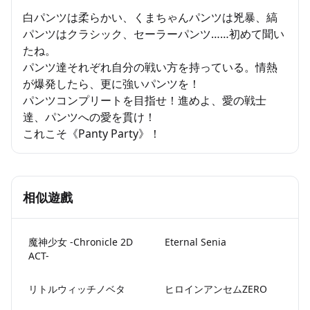
白パンツは柔らかい、くまちゃんパンツは兇暴、縞
パンツはクラシック、セーラーパンツ……初めて聞い
たね。
パンツ達それぞれ自分の戦い方を持っている。情熱
が爆発したら、更に強いパンツを！
パンツコンプリートを目指せ！進めよ、愛の戦士
達、パンツへの愛を貫け！
これこそ《Panty Party》！
相似遊戲
魔神少女 -Chronicle 2D
Eternal Senia
ACT-
リトルウィッチノベタ
ヒロインアンセムZERO