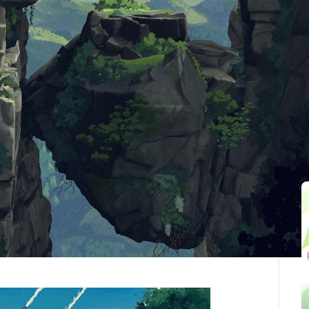
最後更新：2025-10-01
関連記事
ng in 2026!
n ambitious cinematic puzzle adventure, doubling the
s highly anticipated sequel plunges Lana and Mui
asion. The core of this experience is the enduring
ned across treacherous icy mountains and unearthed
compelled to face her inherent destiny and personal