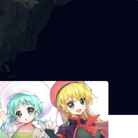
相似遊戲
Ugly
TrailRail
SHEEPO
isekizima:
OPUS 星歌の
Thank
Ruins and
響き
Goodness
Tails Journey
You're Here!