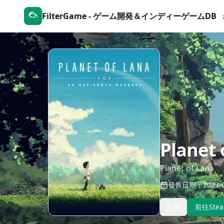
FilterGame - ゲーム開発＆インディーゲームDB
Planet 
Planet of Lana
發售日期：2023-0
收藏
前往Ste