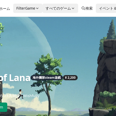
FilterGame
すべてのゲーム
検索
イベント
ホーム
of Lana
海外團隊steam遊戲
¥ 2,200
5-23
開發：Wishfully
am