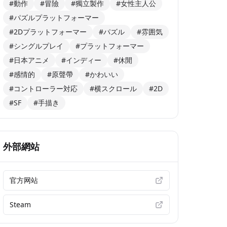
#動作
#冒險
#獨立製作
#女性主人公
#パズルプラットフォーマー
#2Dプラットフォーマー
#パズル
#雰囲気
#シングルプレイ
#プラットフォーマー
#日本アニメ
#インディー
#休閒
#感情的
#原聲帶
#かわいい
#コントローラー対応
#横スクロール
#2D
#SF
#手描き
外部網站
官方网站
Steam