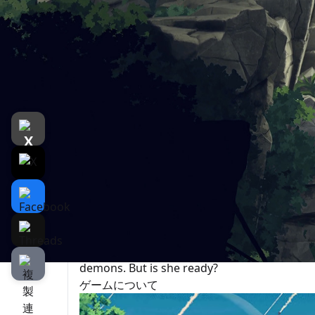
遊戲介紹
介紹
遊戲截圖
Planet of Lana II: Children of the Leaf - Comi
Planet of Lana II: Children of the Leaf is a
scale and narrative depth of its predecessor.
Set for release on all platforms in 2026, thi
into a Novo forever altered by the robot inv
strength of their bond, which will be strai
ruins.
As a deeper narrative unfolds, Lana will be 
demons. But is she ready?
ゲームについて