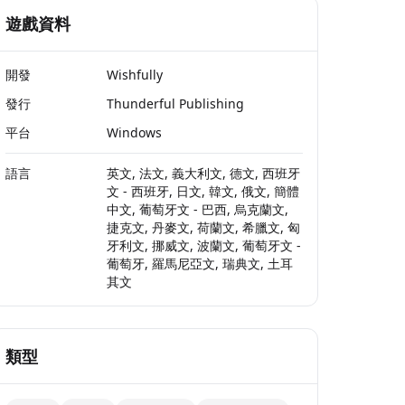
遊戲資料
開發
Wishfully
發行
Thunderful Publishing
平台
Windows
語言
英文, 法文, 義大利文, 德文, 西班牙
文 - 西班牙, 日文, 韓文, 俄文, 簡體
中文, 葡萄牙文 - 巴西, 烏克蘭文,
捷克文, 丹麥文, 荷蘭文, 希臘文, 匈
牙利文, 挪威文, 波蘭文, 葡萄牙文 -
葡萄牙, 羅馬尼亞文, 瑞典文, 土耳
其文
類型