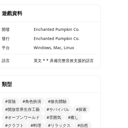
遊戲資料
開發
Enchanted Pumpkin Co.
發行
Enchanted Pumpkin Co.
平台
Windows, Mac, Linux
語言
英文 * * 具備完整音效支援的語言
類型
#冒險
#角色扮演
#搶先體驗
#開放世界生存工藝
#サバイバル
#探索
#オープンワールド
#雰囲気
#癒し
#クラフト
#料理
#リラックス
#自然