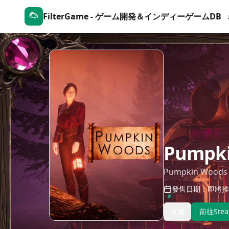
FilterGame - ゲーム開発＆インディーゲームDB
Pumpk
Pumpkin Woods
發售日期：即將推
收藏
前往Ste