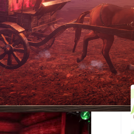
最後更新：2025-10-01
関連記事
d Survival Craft sandbox.
ailable in settings)
 steamdeck / controller support)
ing game with many hours of gameplay
once you are familiar with the items