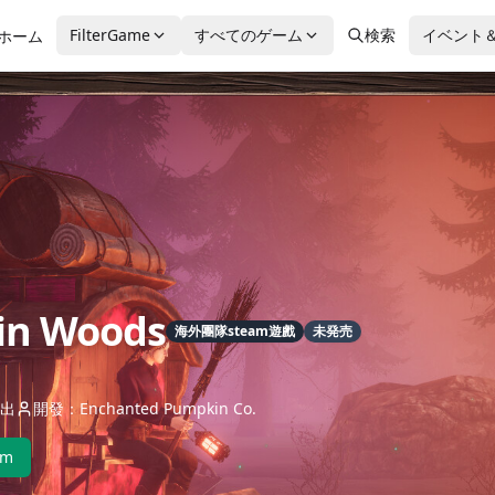
FilterGame
すべてのゲーム
検索
イベント
ホーム
in Woods
海外團隊steam遊戲
未発売
出
開發：Enchanted Pumpkin Co.
am