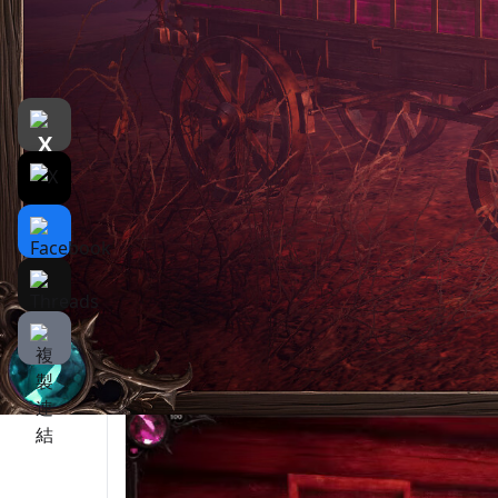
遊戲介紹
介紹
遊戲截圖
Pumpkin Woods is a witch-themed Open Worl
* IMPORTANT *
ONLY compatible with 16:9 resolutions (av
ONLY mouse & keyboard is supported (no
This is a fairly complex, non-handhold
You will probably die, but it gets easier 