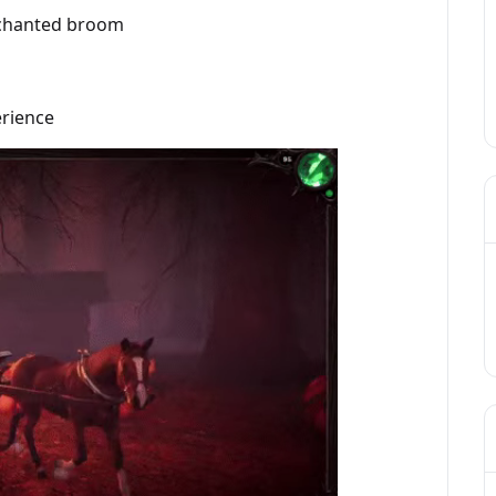
enchanted broom
erience