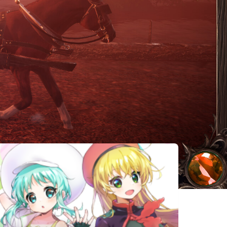
相似遊戲
No Man's
レールボーン
Mirthwood
Sky
ハイニャワー
The Pathless
Darkwood
ルド