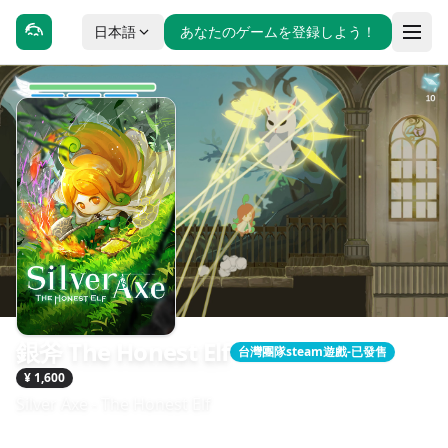
日本語
あなたのゲームを登録しよう！
銀斧 The Honest Elf
台灣團隊steam遊戲-已發售
¥ 1,600
Silver Axe - The Honest Elf
發售日期：2023-03-04
開發：The Island Games