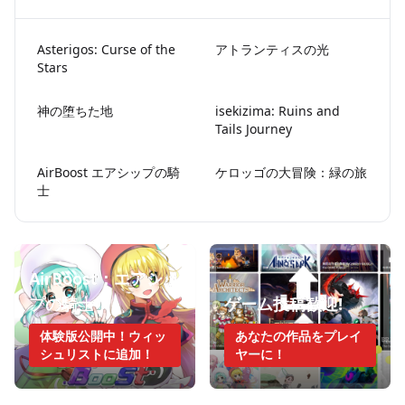
Asterigos: Curse of the
アトランティスの光
Stars
神の堕ちた地
isekizima: Ruins and
Tails Journey
AirBoost エアシップの騎
ケロッゴの大冒険：緑の旅
士
AirBoost：エアシッ
プの騎士
ゲーム投稿歓迎!
体験版公開中！ウィッ
あなたの作品をプレイ
シュリストに追加！
ヤーに！