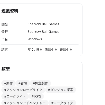
遊戲資料
開發
Sparrow Ball Games
發行
Sparrow Ball Games
平台
Windows
語言
英文, 日文, 簡體中文, 繁體中文
類型
#動作
#冒險
#獨立製作
#アクションローグライク
#ダンジョン探索
#ローグライト
#JRPG
#アクションアドベンチャー
#ローグライク