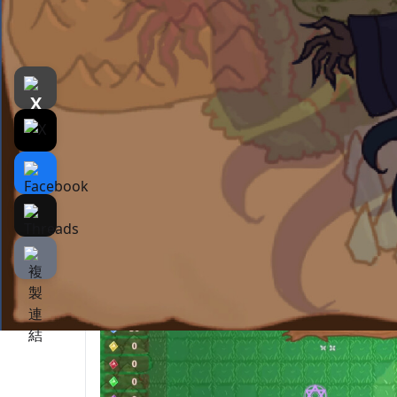
遊戲介紹
介紹
遊戲截圖
独自の術陣戦闘を軸にしたゲーム！
魔法使いエラナを操作し、敵の攻撃を回避し
配列に一致すると即座にスキル発動。複数一