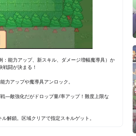
例：能力アップ、新スキル、ダメージ増幅魔導具）か
快戦闘が決まる！
久能力アップや魔導具アンロック。
戦—敵強化だがドロップ量/率アップ！難度上限な
キル解鎖。区域クリアで指定スキルゲット。