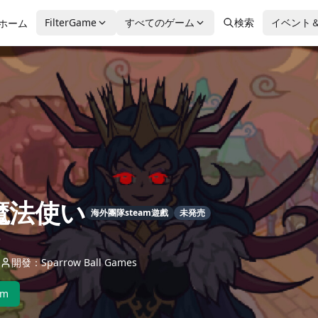
FilterGame
すべてのゲーム
検索
イベント
ホーム
魔法使い
海外團隊steam遊戲
未発売
e
開發：Sparrow Ball Games
am