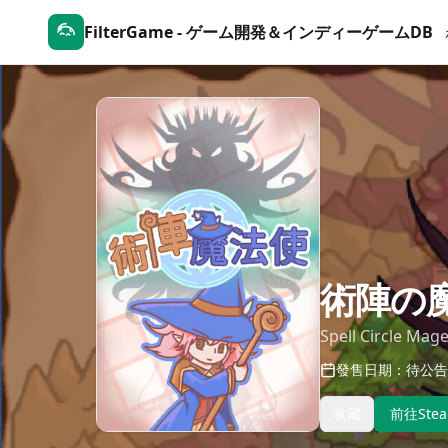
FilterGame - ゲーム開発＆インディーゲームDB
術陣の
Spell Circle Mag
發售日期：待公告
收藏
前往Ste