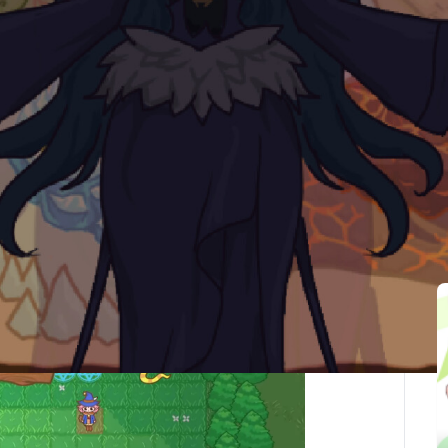
最後更新：2026-02-19
関連記事
ながらチェスのように術陣を配置！術陣がスキル指定の
致で全スキル同時発動、爽快コンボ炸裂！