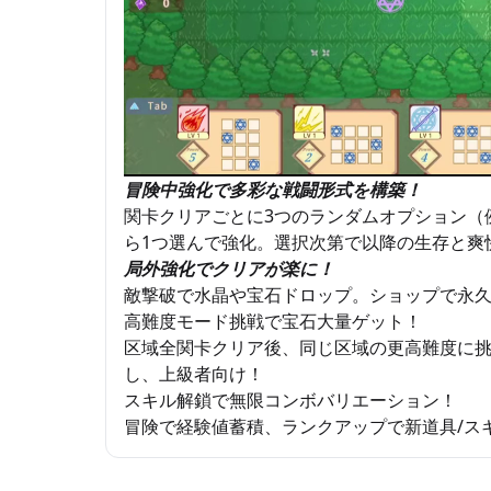
冒険中強化で多彩な戦闘形式を構築！
関卡クリアごとに3つのランダムオプション（
ら1つ選んで強化。選択次第で以降の生存と爽
局外強化でクリアが楽に！
敵撃破で水晶や宝石ドロップ。ショップで永
高難度モード挑戦で宝石大量ゲット！
区域全関卡クリア後、同じ区域の更高難度に挑
し、上級者向け！
スキル解鎖で無限コンボバリエーション！
冒険で経験値蓄積、ランクアップで新道具/ス