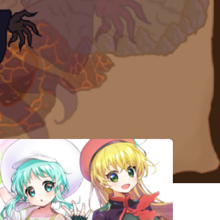
相似遊戲
東方異域見聞
Neverinth
AirBoost エ
アシップの騎
士
速攻退職
平和をつくる
ローグキング
者：光の王女
ダム