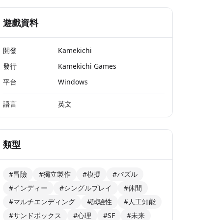
遊戲資料
開發
Kamekichi
發行
Kamekichi Games
平台
Windows
語言
英文
類型
#冒險
#獨立製作
#模擬
#パズル
#インディー
#シングルプレイ
#休閒
#マルチエンディング
#試驗性
#人工知能
#サンドボックス
#心理
#SF
#未来