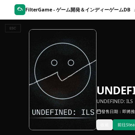
FilterGame - ゲーム開発＆インディーゲームDB
UNDEFI
UNDEFINED: ILS
發售日期：即將推
收藏
前往Ste