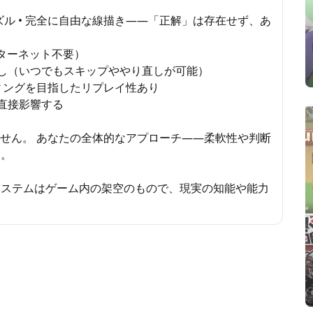
ズル • 完全に自由な線描き——「正解」は存在せず、あ
ンターネット不要）
なし（いつでもスキップややり直しが可能）
ィングを目指したリプレイ性あり
直接影響する
ません。 あなたの全体的なアプローチ——柔軟性や判断
す。
システムはゲーム内の架空のもので、現実の知能や能力