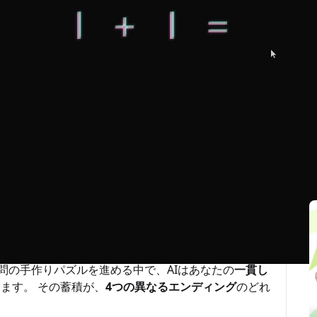
最後更新：2026-03-07
関連記事
Iが読み取るとしたら？
「知性評価テスト」を舞台にしたシングルプレイのパズ
アルの問題が次々と提示されます。 与えられたのは
げても、問題の前提を書き換えても、別の解釈を重ねて
BLEM WAS SOLVED」
または
「PROBLEM WAS
で洞察に富んだ文章で返します。
問の手作りパズルを進める中で、AIはあなたの
一貫し
ます。 その蓄積が、
4つの異なるエンディング
のどれ