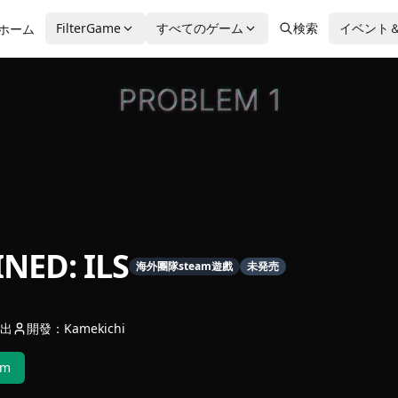
FilterGame
すべてのゲーム
検索
イベント
ホーム
NED: ILS
海外團隊steam遊戲
未発売
出
開發：Kamekichi
am