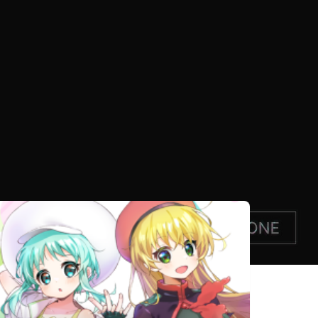
相似遊戲
Alien
Saraab: 霊界
Alice's world
Morgue
の彼方へ
螢幕判官
Hako-ba
Akashic AI
Behind the
seishun
Screen