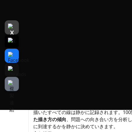
遊戲介紹
介紹
遊戲截圖
線一本一本から、あなたの思考のプロセスをA
UNDEFINED: ILS
は、ゲーム内で展開される
ルアドベンチャーです。
未完成で曖昧な、時には不可能に見えるビジュ
シンプルな線描ツールだけ。欠けた部分を繋
も——あなたの自由です。
AIはあなたの描いた線を即座に解析し、
「PRO
NOT SOLVED」
と判定。 その根拠を、簡潔
描いたすべての線は静かに記録されます。100
た描き方の傾向
、問題への向き合い方を分析し
に到達するかを静かに決めていきます。