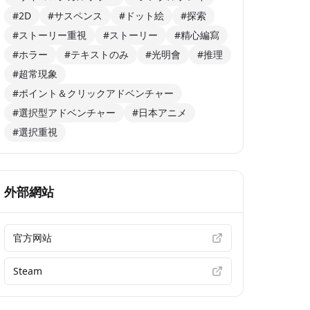
#2D
#サスペンス
#ドット絵
#探索
#ストーリー重視
#ストーリー
#精心編寫
#ホラー
#テキストのみ
#光明會
#推理
#超常現象
#ポイント＆クリックアドベンチャー
#選択型アドベンチャー
#日本アニメ
#選択重視
外部網站
官方网站
Steam