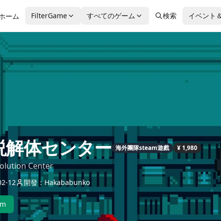
FilterGame
すべてのゲーム
検索
イベント
ホーム
説解体センター
海外團隊steam遊戲
¥ 1,980
olution Center
2-12
開發：Hakababunko
am