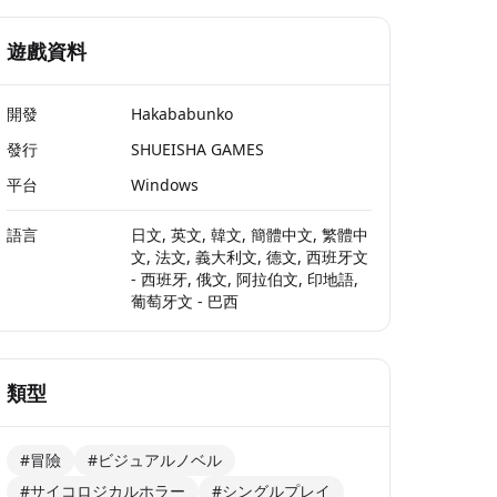
遊戲資料
開發
Hakababunko
發行
SHUEISHA GAMES
平台
Windows
語言
日文, 英文, 韓文, 簡體中文, 繁體中
文, 法文, 義大利文, 德文, 西班牙文
- 西班牙, 俄文, 阿拉伯文, 印地語,
葡萄牙文 - 巴西
類型
#冒險
#ビジュアルノベル
#サイコロジカルホラー
#シングルプレイ