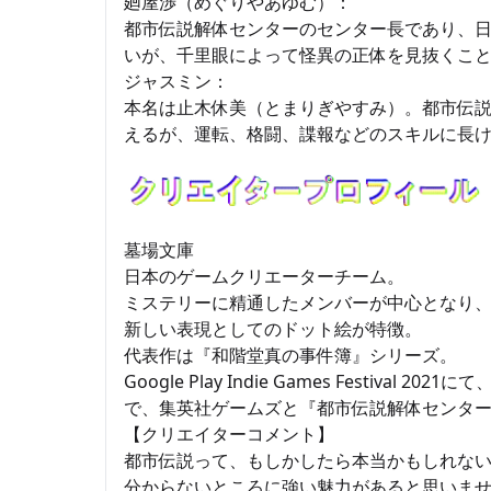
廻屋渉（めぐりやあゆむ）：
都市伝説解体センターのセンター長であり、
いが、千里眼によって怪異の正体を見抜くこ
ジャスミン：
本名は止木休美（とまりぎやすみ）。都市伝
えるが、運転、格闘、諜報などのスキルに長
墓場文庫
日本のゲームクリエーターチーム。
ミステリーに精通したメンバーが中心となり
新しい表現としてのドット絵が特徴。
代表作は『和階堂真の事件簿』シリーズ。
Google Play Indie Games Festiv
で、集英社ゲームズと『都市伝説解体センタ
【クリエイターコメント】
都市伝説って、もしかしたら本当かもしれな
分からないところに強い魅力があると思いま