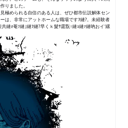
て作りました。
を見極められる自信のある人は、ぜひ都市伝説解体セン
ーは、非常にアットホームな職場ですｦ縺?。未経験者
縺ｫ菴ｿ縺｣縺ｦ縺?早くｋ髮ｻ霆翫↑縺ｮ縺ｧ縺吶おイ′縲