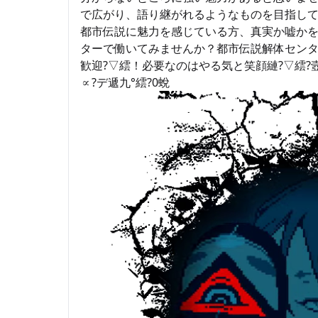
で広がり、語り継がれるようなものを目指し
都市伝説に魅力を感じている方、真実か嘘か
ターで働いてみませんか？都市伝説解体センタ
歓迎?▽繧！必要なのはやる気と笑顔縺?▽繧?壼共
∝?デ遞九°繧?0蛻