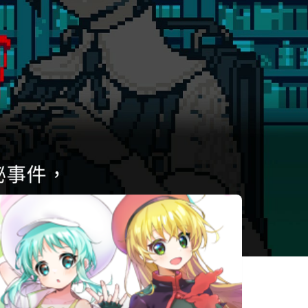
相似遊戲
Alice's world
UNREAL LIFE
シュレディン
ガーズ・コー
ル
No Case
The
Candy
Should
Rewinder
House in the
Remain
Dark Forest
Unsolved