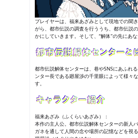
プレイヤーは、福来あざみとして現地での聞き
がら、都市伝説の調査を行ううち、都市伝説
かにしていきます。そして、“解体"の先にあ
都市伝説解体センターは、巷やSNSにあふれ
ンター長である廻屋渉の千里眼によって様々
す。
福来あざみ（ふくらいあざみ）：
本作の主人公。都市伝説解体センターの新人
ガネを通して人間の念や場所の記憶などを視