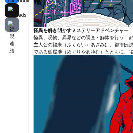
怪異を解き明かすミステリーアドベンチャー
怪異、呪物、異界などの調査・解体を行う、
主人公の福来（ふくらい）あざみは、都市伝
である廻屋渉（めぐりやあゆむ）とともに、“