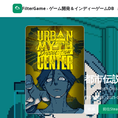
FilterGame - ゲーム開発＆インディーゲームDB
都市伝
Urban Myth Diss
發售日期：2025-0
收藏
前往Ste