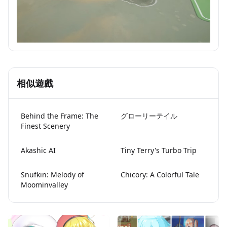
相似遊戲
Behind the Frame: The
グローリーテイル
Finest Scenery
Akashic AI
Tiny Terry's Turbo Trip
Snufkin: Melody of
Chicory: A Colorful Tale
Moominvalley