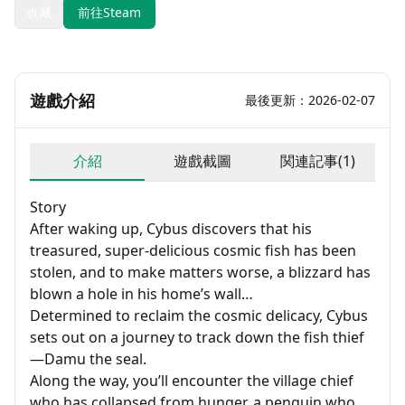
收藏
前往Steam
遊戲介紹
最後更新：2026-02-07
介紹
遊戲截圖
関連記事(1)
Story
After waking up, Cybus discovers that his
treasured, super-delicious cosmic fish has been
stolen, and to make matters worse, a blizzard has
blown a hole in his home’s wall…
Determined to reclaim the cosmic delicacy, Cybus
sets out on a journey to track down the fish thief
—Damu the seal.
Along the way, you’ll encounter the village chief
who has collapsed from hunger, a penguin who