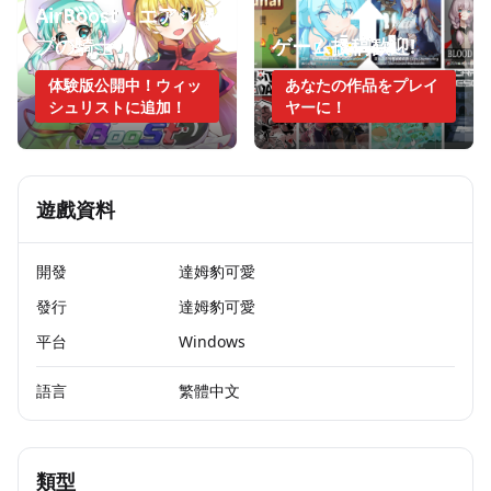
AirBoost：エアシッ
プの騎士
ゲーム投稿歓迎!
体験版公開中！ウィッ
あなたの作品をプレイ
シュリストに追加！
ヤーに！
遊戲資料
開發
達姆豹可愛
發行
達姆豹可愛
平台
Windows
語言
繁體中文
類型