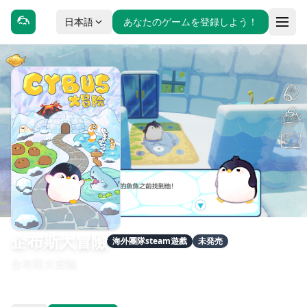
日本語
あなたのゲームを登録しよう！
企布斯大冒險
海外團隊steam遊戲
未発売
企布斯大冒險
發售日期：待公告
開發：達姆豹可愛