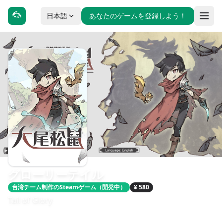
日本語
あなたのゲームを登録しよう！
グローリーテイル
台湾チーム制作のSteamゲーム（開発中）
¥ 580
Tail of Glory
發售日期：2026 第 2 季
開發：Lascalis