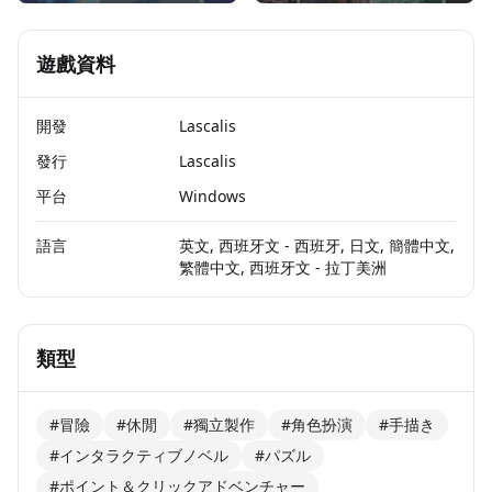
遊戲資料
開發
Lascalis
發行
Lascalis
平台
Windows
語言
英文, 西班牙文 - 西班牙, 日文, 簡體中文,
繁體中文, 西班牙文 - 拉丁美洲
類型
#冒險
#休閒
#獨立製作
#角色扮演
#手描き
#インタラクティブノベル
#パズル
#ポイント＆クリックアドベンチャー