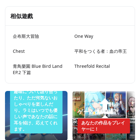
相似遊戲
企布斯大冒險
One Way
Chest
平和をつくる者：血の帝王
今夜のラミは眠りた
青鳥樂園 Blue Bird Land
Threefold Recital
EP.2 下篇
くない
悩みを打ち明けたり、
趣味について語り合っ
たり、ただ何気ないお
しゃべりを楽しんだ
り。ラミはいつでも優
ゲーム投稿歓迎!
しい声であなたの話に
耳を傾け、応えてくれ
あなたの作品をプレイ
ます。
ヤーに！