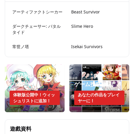
アーティファクトシーカー
Beast Survivor
ダークチェーサー: バタル
Slime Hero
タイド
常世ノ塔
Isekai Survivors
AirBoost：エアシッ
プの騎士
ゲーム投稿歓迎!
体験版公開中！ウィッ
あなたの作品をプレイ
シュリストに追加！
ヤーに！
遊戲資料