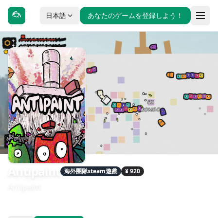
日本語
あなたのゲームを登録しよう！
Antipaint
海外團隊steam遊戲
¥ 920
Antipaint
發售日期：2024-03-11
開發：Vilius Prakapas