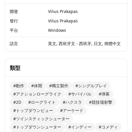
開發
Vilius Prakapas
發行
Vilius Prakapas
平台
Windows
語言
英文, 西班牙文 - 西班牙, 日文, 簡體中文
類型
#動作
#休閒
#獨立製作
#シングルプレイ
#アクションローグライク
#サバイバル
#弾幕
#2D
#ローグライト
#ハクスラ
#競技場射擊
#トップダウンビュー
#アーケード
#ツインスティックシューター
#トップダウンシューター
#インディー
#コメディ