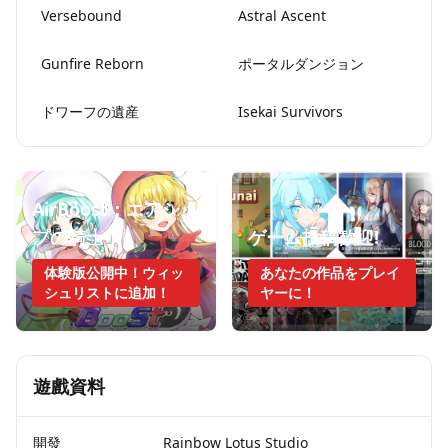
Versebound
Astral Ascent
Gunfire Reborn
ポータルダンジョン
ドワーフの遺産
Isekai Survivors
AirBoost：エアシッ
プの騎士
ゲーム投稿歓迎!
体験版公開中！ウィッ
あなたの作品をプレイ
シュリストに追加！
ヤーに！
遊戲資料
開發
Rainbow Lotus Studio