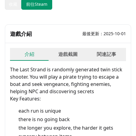
收藏
前往Steam
遊戲介紹
最後更新：2025-10-01
介紹
遊戲截圖
関連記事
The Last Strand is randomly generated twin stick
shooter. You will play a pirate trying to escape a
boat and seek vengeance, fighting enemies,
helping NPC and discovering secrets
Key Features:
each run is unique
there is no going back
the longer you explore, the harder it gets