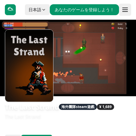
日本語
あなたのゲームを登録しよう！
The Last Strand
海外團隊steam遊戲
¥ 1,689
The Last Strand
發售日期：2025-05-16
開發：Rainbow Lotus Studio