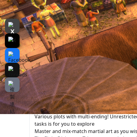
遊戲介紹
介紹
遊戲截圖
Produced by JSL ENTERTAINMENT, Fate Seeker 
set in the stunning KongFu universe. You pla
unveiled conspiracy and hunted ever since.
the fate of “the Chosen One” to save the wo
open world mission for you to explore inten
to be enchanted. Your choice defines your de
the world or the mighty hermit? Step into thi
Feature
Various plots with multi-ending! Unrestricte
tasks is for you to explore
Master and mix-match martial art as you wish