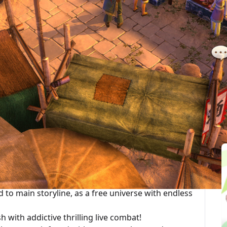
最後更新：2025-10-05
関連記事
is an original oriental role-playing action game
y as the unruly teen, Stormy Chai, who accidentally
 Escaping from death, Stormy decided to carry on
rld. Journey on as the master of swordsman with
sive live combat to challenge and overflowing plots
stiny, and alter endings. Will you be the conquerer
s universe to find out!
d to main storyline, as a free universe with endless
 with addictive thrilling live combat!