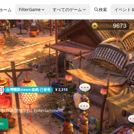
FilterGame
すべてのゲーム
検索
イベント
ホーム
御
台灣團隊steam遊戲-已發售
¥ 2,310
8-07
開發：JSL Entertainment
am