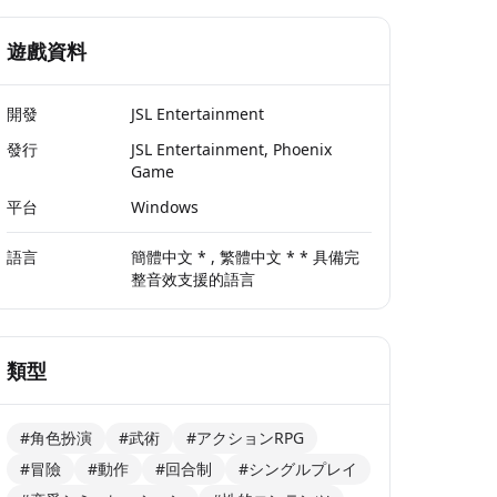
遊戲資料
開發
JSL Entertainment
發行
JSL Entertainment, Phoenix
Game
平台
Windows
語言
簡體中文 * , 繁體中文 * * 具備完
整音效支援的語言
類型
#角色扮演
#武術
#アクションRPG
#冒險
#動作
#回合制
#シングルプレイ