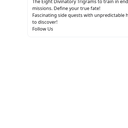
The Eight Divinatory Trigrams to train in en
missions. Define your true fate!
Fascinating side quests with unpredictable h
to discover!
Follow Us