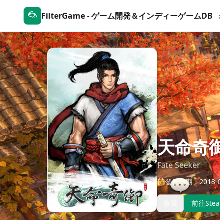
FilterGame - ゲーム開発＆インディーゲームDB
天命奇
Fate Seeker
發售日期：2018-0
收藏
前往Ste