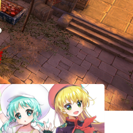
相似遊戲
Pulut
螢幕判官
女鬼橋：開魂
Adventure
Behind the
路
RPG
Screen
廖添丁 - 稀代
アレタ
ダスクダイバ
兇賊の最期
ー ユウセン
チョウ