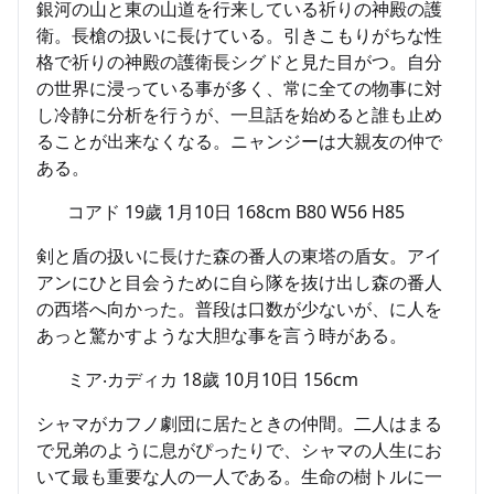
銀河の山と東の山道を行来している祈りの神殿の護
衛。長槍の扱いに長けている。引きこもりがちな性
格で祈りの神殿の護衛長シグドと見た目がつ。自分
の世界に浸っている事が多く、常に全ての物事に対
し冷静に分析を行うが、一旦話を始めると誰も止め
ることが出来なくなる。ニャンジーは大親友の仲で
ある。
コアド 19歲 1月10日 168cm B80 W56 H85
剣と盾の扱いに長けた森の番人の東塔の盾女。アイ
アンにひと目会うために自ら隊を抜け出し森の番人
の西塔へ向かった。普段は口数が少ないが、に人を
あっと驚かすような大胆な事を言う時がある。
ミア‧カディカ 18歲 10月10日 156cm
シャマがカフノ劇団に居たときの仲間。二人はまる
で兄弟のように息がぴったりで、シャマの人生にお
いて最も重要な人の一人である。生命の樹トルに一