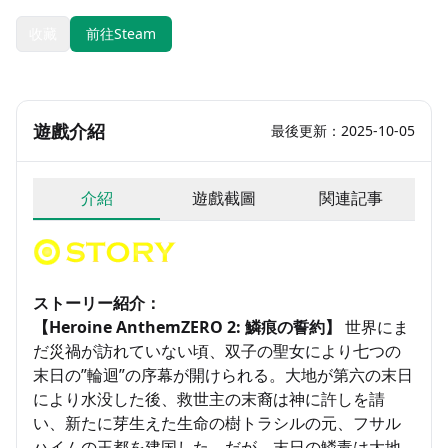
收藏
前往Steam
遊戲介紹
最後更新：2025-10-05
介紹
遊戲截圖
関連記事
ストーリー紹介：
【Heroine AnthemZERO 2: 鱗痕の誓約】
世界にま
だ災禍が訪れていない頃、双子の聖女により七つの
末日の”輪迴”の序幕が開けられる。大地が第六の末日
により水没した後、救世主の末裔は神に許しを請
い、新たに芽生えた生命の樹トラシルの元、フサル
ハイムの王都を建国した。だが、末日の鱗毒は大地