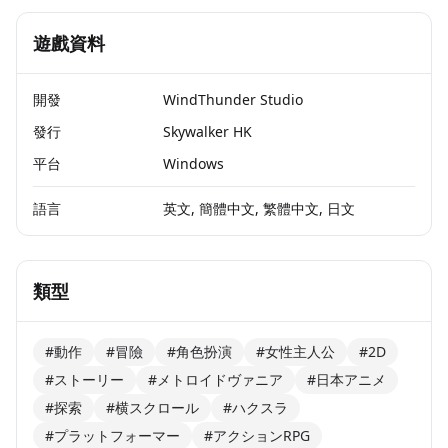
遊戲資料
開發
WindThunder Studio
發行
Skywalker HK
平台
Windows
語言
英文, 簡體中文, 繁體中文, 日文
類型
#動作
#冒險
#角色扮演
#女性主人公
#2D
#ストーリー
#メトロイドヴァニア
#日本アニメ
#探索
#横スクロール
#ハクスラ
#プラットフォーマー
#アクションRPG