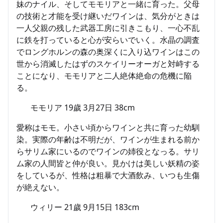
妹のナイル、そしてモモリアと一緒に育った。父母
の技術と才能を受け継いだワインは、気分がときは
一人父親の残した武器工房に引きこもり、一心不乱
に鉄を打っていると心が安らいでいく。水晶の調査
でロングホルンの森の奥深くに入り込ワインはこの
世から消滅したはずのスケイリーオーガと対峙する
ことになり、モモリアと二人絶体絶命の危機に陥
る。
モモリア 19歲 3月27日 38cm
愛称はモモ。小さい頃からワインと共に育った幼馴
染。実際の年齢は不明だが、ワインが生まれる前か
らサリム家にいるのでワインの姉役となっる。サリ
ム家の人間皆と仲が良い。見かけは美しい妖精の姿
をしているが、性格は粗暴で大酒飲み、いつも生傷
が絶えない。
ウィリー 21歲 9月15日 183cm