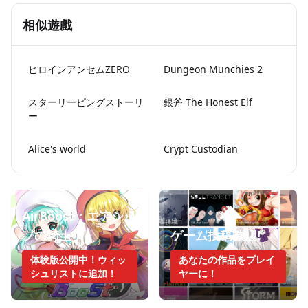
相似遊戲
ヒロインアンセムZERO
Dungeon Munchies 2
スターリーピングストーリ
銀斧 The Honest Elf
ー
Alice's world
Crypt Custodian
AirBoost：エアシッ
プの騎士
ゲーム投稿歓迎!
体験版公開中！ウィッ
あなたの作品をプレイ
シュリストに追加！
ヤーに！