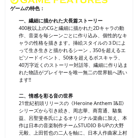
ゲームの特色：
一、繊細に描かれた大長篇ストーリー
400枚以上のCGと繊細に描かれた2Dキャラの動
作、音楽を毎シーンごとに作り込み、個性的なキ
ャラの性格を描きます。挿絵スタイルの３Dによ
って生き生きと描かれるシーン，350を超えるエ
ピソードイベント、50体を超えるボスキャラ、
40万字近くのストーリー対話等、繊細に作り込ま
れた物語がプレイヤーを唯一無二の世界観へ誘い
ます!!
二、情感を彩る音の世界
21世紀初頭リリースの《Heroine Anthem I&II》
シリーズから引き続き、周志華、商育通、駱集
益、呂聖斐各氏によるオリジナル楽曲に加え、本
作は日本の音楽制作チームSTUDIO B-UPの大野
元毅、上田哲也の二人を軸に、日本人作曲家上村