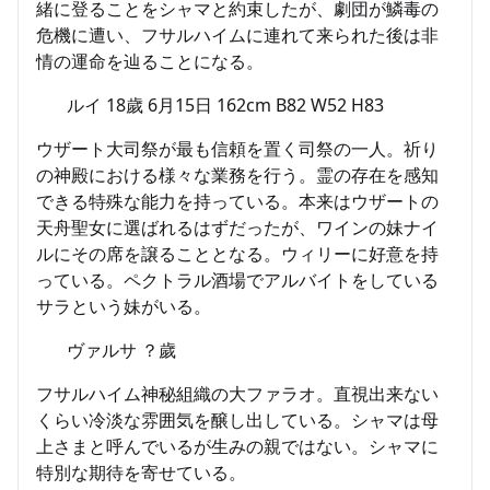
緒に登ることをシャマと約束したが、劇団が鱗毒の
危機に遭い、フサルハイムに連れて来られた後は非
情の運命を辿ることになる。
ルイ 18歲 6月15日 162cm B82 W52 H83
ウザート大司祭が最も信頼を置く司祭の一人。祈り
の神殿における様々な業務を行う。霊の存在を感知
できる特殊な能力を持っている。本来はウザートの
天舟聖女に選ばれるはずだったが、ワインの妹ナイ
ルにその席を譲ることとなる。ウィリーに好意を持
っている。ペクトラル酒場でアルバイトをしている
サラという妹がいる。
ヴァルサ ？歲
フサルハイム神秘組織の大ファラオ。直視出来ない
くらい冷淡な雰囲気を醸し出している。シャマは母
上さまと呼んでいるが生みの親ではない。シャマに
特別な期待を寄せている。