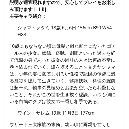
説明が適宜現れますので、安心してプレイをお楽し
み頂けます！！!!]
主要キャラ紹介：
シャマ・クタミ 18歲 6月6日 156cm B90 W54
H83
10歳にもならない頃に母親と離れ離れになったゴア
ール人の少女。奴隸、盗賊、劇団といった過去を経
て流浪の身であった彼女の周りの人々は何故不幸に
巻き込まれていく。涙を堪えることを覚えたシャマ
は、少年の姿に変装し明るい性格で記憶の傷跡に残
る孤独を隠して生きていく。解錠技歌、料理の腕前
は超一流。物事の見極めとお腹が空いたら我慢しな
いこと、それがこの世を生き抜く秘訣。いつも側に
いる白鳩のググは彼女の一番し相手である。
ワイン・サレム 19歲 11月3日 177cm
ウザート三大家族の末裔。幼い頃に両親を亡くし、