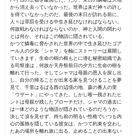
から消え去っていなかった。世界は未だ神々の許し
を得ていなかったのだ。最後の末日が訪れる前に、
人々は罪罰を受ける中生き延びなければならない。
何故戦わなければならないのか、神と人間の関わり
とは何か、それはこの物語に隠されている。
かつて鱗毒に脅かされた世界の中で生き延びたゴア
ール人の少女「シャマ」を軸にストーリーは展開し
ていきます。生命の樹の根もとに潜む秘密組織であ
る司祭達は，何故か天舟祭前日の夕方に生命の樹を
離れて行った。そしてシャマは母親の恩人を探し出
し、自分の帰ることが出来る家を見つけることを夢
見て、千里はるばる西の辺境の地、森の番人の里
「ウザート」にやってきた。しかし唯一残されたヒ
ントは母親が残したブローチだけ。シャマの過去に
は一体どのような物語が隠されているのだろうか。
決して涙を見せず、持ち前の明るい性格でいつも内
心の孤独を隠している彼女は、かつて約束を交わし
たあの場所を離れ旅に出る。止めることの出来ない