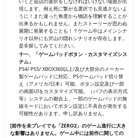
いくと会話の選択をしなければいけない場面が出
現します。例え死に繋がる選択でも見逃さないよ
うに！また違った角度から物語を理解することが
出来るかもしれません。またストーリーが思わぬ
展開に発展することも！？ゲーム中はメインシナ
リオ以外にも沢山の隠れシナリオが存在します。
是非探してみてください。
十一、「ゲームパッドボタン・カスタマイズシス
テム」
PS4/ PS5/ XBOX360以上/及び大部分のメーカー
製ゲームパッドに対応、PSゲームパッド切り替
え（アメリカ/日本）可能。ボタン設定及び一部
の画面UIをカスタマイズ可能。（バフの表示方式
等）システムの都合上、一部のゲームパッドの無
線モードにおいてボタン設定に不具合が発生する
可能性があります。申し訳ありません。
[前作を未プレイでも「ZERO2」のゲーム進行に大き
な影響はありません。ゲーム中には前作に関しての