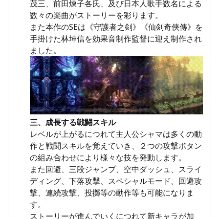
茂三、前田煉子各氏、及び日本人歌手数名による
数々の楽曲がストーリーを彩ります。
また本作のSEは《守護者之剣》《仙剣奇俠傳》を
手掛けた林坤信を効果音制作監督に迎え制作され
ました。
三、成長する戦闘スキル
レベルが上がるにつれて主人公シャマは多くの動
作と戦闘スキルを覚えていき、２つの攻撃ボタン
の組み合わせにより様々な技を発動します。
また回避、三段ジャンプ、空中ダッシュ、スライ
ディング、下落攻擊、スペシャルモード、回避攻
撃、連続攻撃、投擲等の動作等も可能になりま
す。
ストーリーが進んでいくにつれて新キャラが加