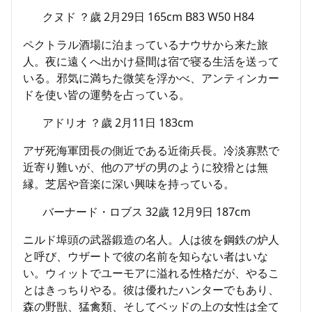
クヌド ？歲 2月29日 165cm B83 W50 H84
ペクトラル酒場に泊まっているナウサから来た旅
人。夜に遠くへ出かけ昼間は宿で寝る生活を送って
いる。邪気に満ちた微笑を浮かべ、アンティンカー
ドを使い皆の運勢を占っている。
アドリオ ？歲 2月11日 183cm
アザ死海軍団長の側近である近衛兵長。冷淡寡黙で
近寄り難いが、他のアザの男のように狡猾とは無
縁。芝居や音楽に深い興味を持っている。
バーナード・ロブス 32歲 12月9日 187cm
ニルド埠頭の武器鍛造の名人。人は彼を鋼鉄の炉人
と呼び、ウザートで彼の名前を知らない者はいな
い。ウィットでユーモアに溢れる性格だが、やるこ
とはきっちりやる。彼は優れたハンターでもあり、
森の野獣、猛禽類、そしてベッドの上の女性は全て