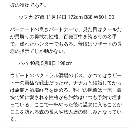
彼の獲物である。
ウフカ 27歲 11月14日 172cm B88 W60 H90
バーナードの良きパートナーで、見た目はクールだ
が男勝りの勇敢な性格。百発百中を誇る弓の名手
で、優れたハンターでもある。普段はウザートの長
老の指示でしか動かない。
ハバ 40歲 5月8日 198cm
ウザートのペクトラル酒場のボス。かつてはウザー
ト一の勇猛な戦士だったが、ナナカと結婚してから
は旅館と酒場経営を始める。料理の腕前は一流、豪
快で皆に愛される性格から旅館はいつも予約で埋ま
っている。ここで一杯やった後に温泉に入ることが
ここを訪れる森の番人や旅人達の楽しみとなってい
る。