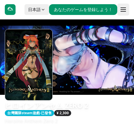
日本語
あなたのゲームを登録しよう！
ヒロインアンセム ZERO 2
台灣團隊steam遊戲-已發售
¥ 2,300
Heroine Anthem Zero 2
發售日期：2022-02-22
開發：WindThunder Studio