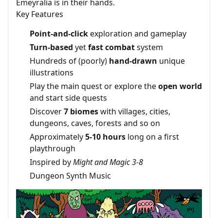
Emeyralia is in their hands.
Key Features
Point-and-click
exploration and gameplay
Turn-based
yet
fast
combat
system
Hundreds of (poorly)
hand-drawn
unique
illustrations
Play the main quest or explore the
open world
and start side quests
Discover
7 biomes
with villages, cities,
dungeons, caves, forests and so on
Approximately
5-10 hours
long on a first
playthrough
Inspired by
Might and Magic 3-8
Dungeon Synth Music