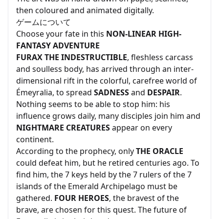
then coloured and animated digitally.
ゲームについて
Choose your fate in this
NON-LINEAR HIGH-
FANTASY ADVENTURE
FURAX THE INDESTRUCTIBLE
, fleshless carcass
and soulless body, has arrived through an inter-
dimensional rift in the colorful, carefree world of
Émeyralia, to spread
SADNESS
and
DESPAIR
.
Nothing seems to be able to stop him: his
influence grows daily, many disciples join him and
NIGHTMARE CREATURES
appear on every
continent.
According to the prophecy, only
THE ORACLE
could defeat him, but he retired centuries ago. To
find him, the 7 keys held by the 7 rulers of the 7
islands of the Emerald Archipelago must be
gathered.
FOUR HEROES
, the bravest of the
brave, are chosen for this quest. The future of