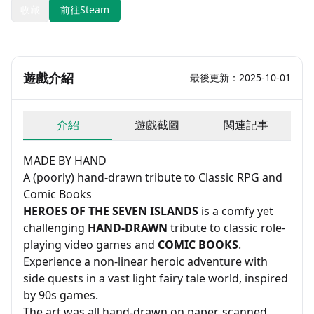
收藏
前往Steam
遊戲介紹
最後更新：2025-10-01
介紹
遊戲截圖
関連記事
MADE BY HAND
A (poorly) hand-drawn tribute to Classic RPG and
Comic Books
HEROES OF THE SEVEN ISLANDS
is a comfy yet
challenging
HAND-DRAWN
tribute to classic role-
playing video games and
COMIC BOOKS
.
Experience a non-linear heroic adventure with
side quests in a vast light fairy tale world, inspired
by 90s games.
The art was all hand-drawn on paper, scanned,