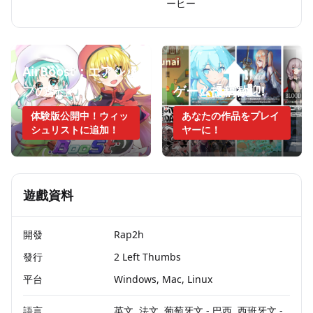
ーヒー
AirBoost：エアシッ
プの騎士
ゲーム投稿歓迎!
体験版公開中！ウィッ
あなたの作品をプレイ
シュリストに追加！
ヤーに！
遊戲資料
開發
Rap2h
發行
2 Left Thumbs
平台
Windows, Mac, Linux
語言
英文, 法文, 葡萄牙文 - 巴西, 西班牙文 -