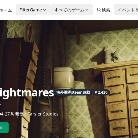
FilterGame
すべてのゲーム
検索
イベント
ホーム
Nightmares
海外團隊steam遊戲
¥ 2,420
s
4-27
開發：Tarsier Studios
am