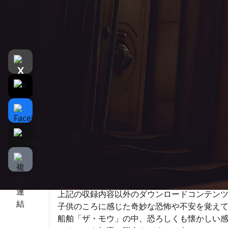
遊戲介紹
介紹
遊戲截圖
コンプリートエディション
収録内容
（1）Little Nightmares-リトルナイトメア-本
（2)Expansion Pass「Little Nightmare
弾、DLC第2弾、DLC第3弾）
※ダウンロードコンテンツとして別途配信中の
ットマスク、かかしのマスク等、
上記の収録内容以外のダウンロードコンテン
子供のころに感じた奇妙な恐怖や不安を覚え
船舶「ザ・モウ」の中、恐ろしくも懐かしい