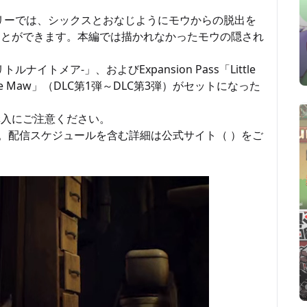
るストーリーでは、シックスとおなじようにモウからの脱出を
ことができます。本編では描かれなかったモウの隠され
リトルナイトメア-」、およびExpansion Pass「Little
of The Maw」（DLC第1弾～DLC第3弾）がセットになった
購入にご注意ください。
です。配信スケジュールを含む詳細は公式サイト（ ）をご