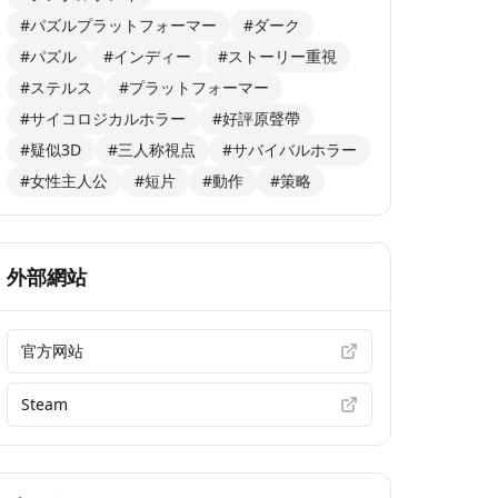
#パズルプラットフォーマー
#ダーク
#パズル
#インディー
#ストーリー重視
#ステルス
#プラットフォーマー
#サイコロジカルホラー
#好評原聲帶
#疑似3D
#三人称視点
#サバイバルホラー
#女性主人公
#短片
#動作
#策略
外部網站
官方网站
Steam