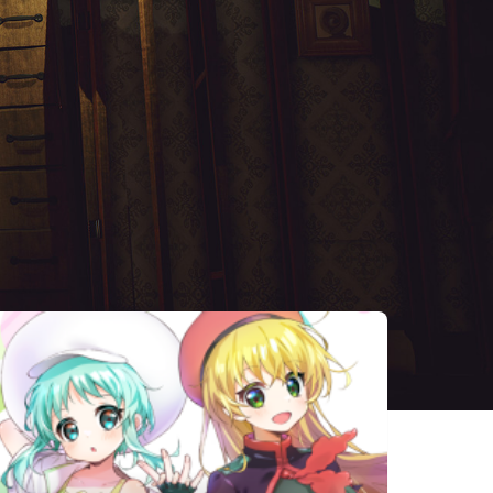
相似遊戲
Shady Part
MO:Astray
Outer Wilds
of Me
UNREAL LIFE
Children of
Chants of
the Sun
Sennaar