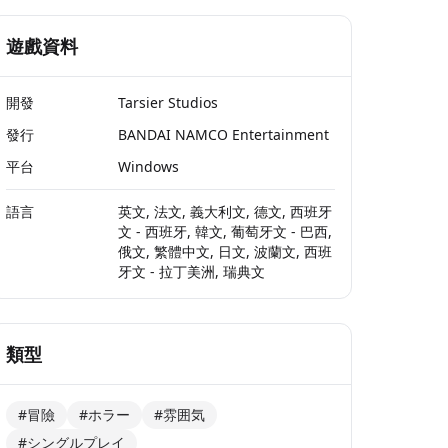
遊戲資料
開發
Tarsier Studios
發行
BANDAI NAMCO Entertainment
平台
Windows
語言
英文, 法文, 義大利文, 德文, 西班牙
文 - 西班牙, 韓文, 葡萄牙文 - 巴西,
俄文, 繁體中文, 日文, 波蘭文, 西班
牙文 - 拉丁美洲, 瑞典文
類型
#冒險
#ホラー
#雰囲気
#シングルプレイ