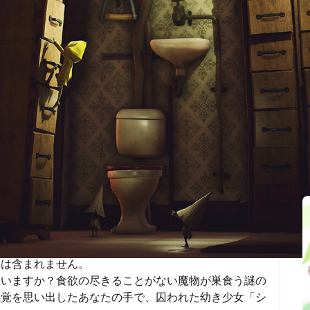
最後更新：2025-10-01
関連記事
編
s－リトルナイトメア－ Secrets of The Maw」（DLC第1
、オリジナルサウンドトラック、さかさまのティーポ
ツは含まれません。
ていますか？食欲の尽きることがない魔物が巣食う謎の
感覚を思い出したあなたの手で、囚われた幼き少女「シ