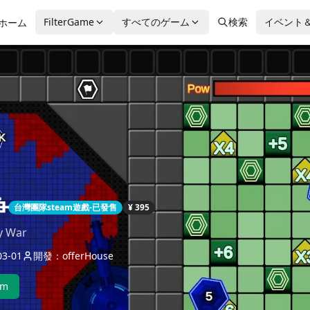
FilterGame
すべてのゲーム
検索
イベント
ホーム
争
台灣團隊steam遊戲-已發售
¥ 395
ry War
3-01
開發：offerHouse
am