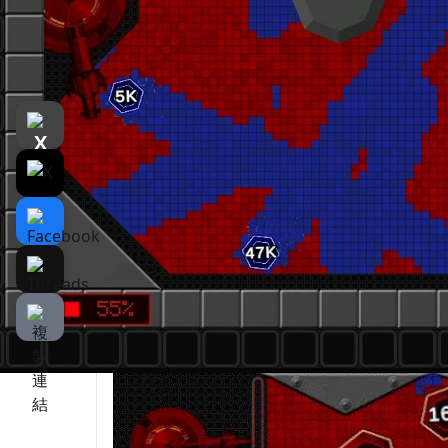
遊戲介紹
介紹
遊戲截圖
戦争の唯一のルール：領土を守れ！
本作はターン制ストラテジーシューティング
リリングな戦術バトルが楽しめます！この戦
領して勝利を目指しましょう！
キャラクターの移動、回転、衝突を正確に計
ン終了時には、すべてのユニットの強化効果
し、敵を追い詰めることができるか？成功の
す！