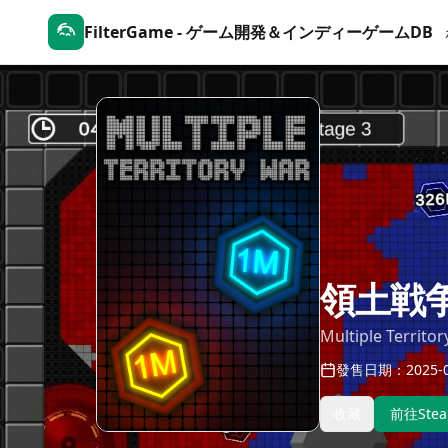
FilterGame - ゲーム開発＆インディーゲームDB
領土戦
Multiple Territo
發售日期：2025-0
收藏
前往Ste