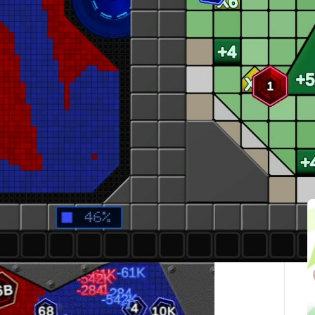
最後更新：2025-10-05
関連記事
ゲームです
。各ターンはわずか数秒で完了し、素早くス
場では、数値が力の証—強力な部隊を編成し、領土を占
算し、強化エリアに留まるように調整しましょう。
ター
とダメージが計算されます
。有利なポジションを確保
鍵は、あなたの戦略、勇気、そして運にかかっていま