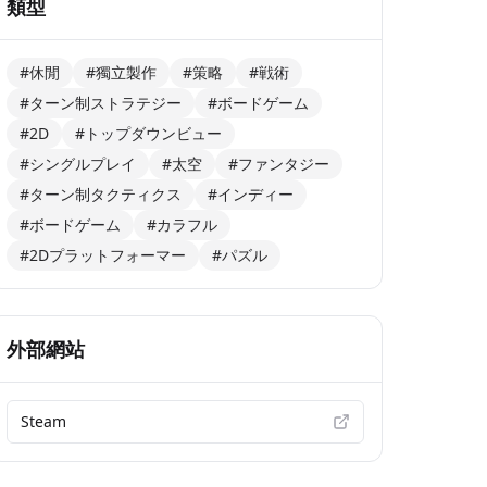
類型
#休閒
#獨立製作
#策略
#戦術
#ターン制ストラテジー
#ボードゲーム
#2D
#トップダウンビュー
#シングルプレイ
#太空
#ファンタジー
#ターン制タクティクス
#インディー
#ボードゲーム
#カラフル
#2Dプラットフォーマー
#パズル
外部網站
Steam