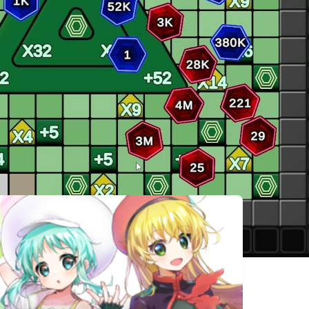
相似遊戲
スペルホイー
-
Howl
ル
Not yet
朝露：境界旅
The Gambit
confirmed
程
Lost to Time