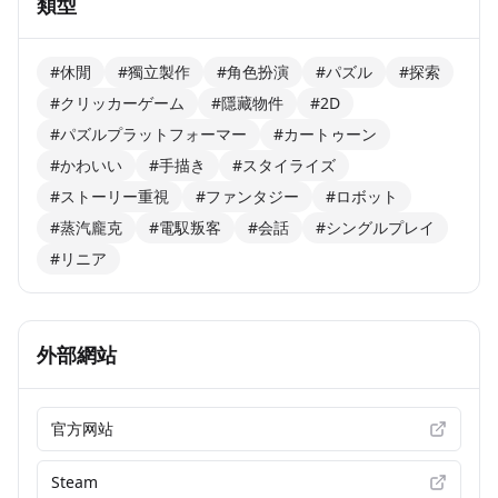
類型
#休閒
#獨立製作
#角色扮演
#パズル
#探索
#クリッカーゲーム
#隱藏物件
#2D
#パズルプラットフォーマー
#カートゥーン
#かわいい
#手描き
#スタイライズ
#ストーリー重視
#ファンタジー
#ロボット
#蒸汽龐克
#電馭叛客
#会話
#シングルプレイ
#リニア
外部網站
官方网站
Steam