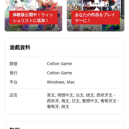
プの騎士
ゲーム投稿歓迎!
体験版公開中！ウィッ
あなたの作品をプレイ
シュリストに追加！
ヤーに！
遊戲資料
開發
Cotton Game
發行
Cotton Game
平台
Windows, Mac
語言
英文, 簡體中文, 法文, 德文, 西班牙文 -
西班牙, 俄文, 日文, 繁體中文, 葡萄牙文 -
葡萄牙, 韓文