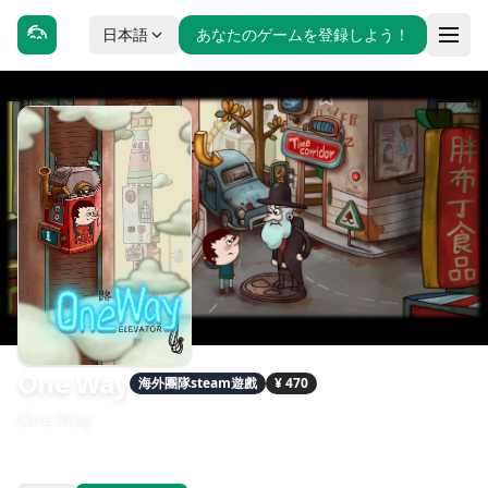
日本語
あなたのゲームを登録しよう！
One Way
海外團隊steam遊戲
¥ 470
One Way
發售日期：2020-08-13
開發：Cotton Game