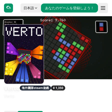
日本語
あなたのゲームを登録しよう！
Verto
海外團隊steam遊戲
¥ 1,350
Verto
發售日期：2026-06-25
開發：ANTIDYNE