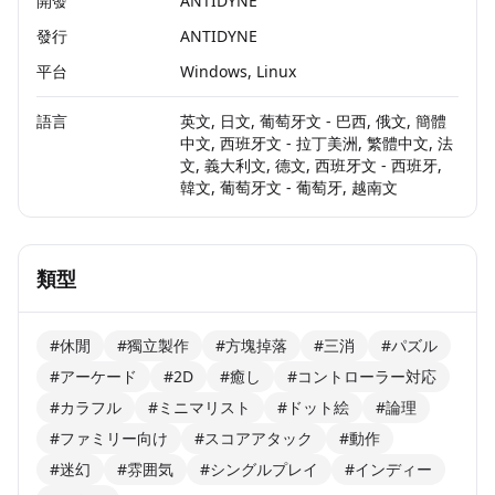
開發
ANTIDYNE
發行
ANTIDYNE
平台
Windows, Linux
語言
英文, 日文, 葡萄牙文 - 巴西, 俄文, 簡體
中文, 西班牙文 - 拉丁美洲, 繁體中文, 法
文, 義大利文, 德文, 西班牙文 - 西班牙,
韓文, 葡萄牙文 - 葡萄牙, 越南文
類型
#休閒
#獨立製作
#方塊掉落
#三消
#パズル
#アーケード
#2D
#癒し
#コントローラー対応
#カラフル
#ミニマリスト
#ドット絵
#論理
#ファミリー向け
#スコアアタック
#動作
#迷幻
#雰囲気
#シングルプレイ
#インディー