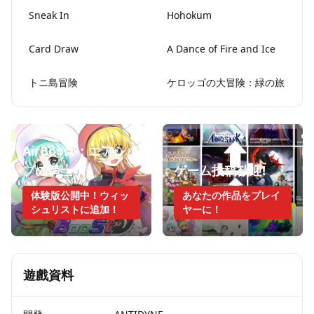
Sneak In
Hohokum
Card Draw
A Dance of Fire and Ice
トニ島冒険
ケロッゴの大冒険：緑の旅
AirBoost：エアシッ
プの騎士
ゲーム投稿歓迎!
体験版公開中！ウィッ
あなたの作品をプレイ
シュリストに追加！
ヤーに！
遊戲資料