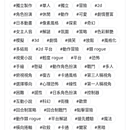
#獨立製作
#單人
#獨立
#冒險
#2d
#角色扮演
#休閒
#動作
#可愛
#劇情豐富
#日本動畫
#像素風格
#探索
#奇幻
#女主人翁
#解謎
#氛圍
#策略
#色彩鮮艷
#模擬
#3d
#劇情
#搞笑
#放鬆
#風格化
#多結局
#2d 平台
#動作冒險
#類 rogue
#視覺小說
#輕度 rogue
#平台
#恐怖
#手繪
#懸疑
#動作角色扮演
#戰鬥
#多人
#俯視視角
#復古
#卡通風格
#第三人稱視角
#選擇導向
#心理恐怖
#線性
#第一人稱視角
#困難
#感性
#日系角色扮演
#控制器
#互動小說
#科幻
#街機
#歡樂
#回合制策略
#回合制戰鬥
#點擊冒險
#動作類 rogue
#平台解謎
#搶先體驗
#魔法
#橫向捲軸
#砍殺
#卡通
#闔家
#黑暗