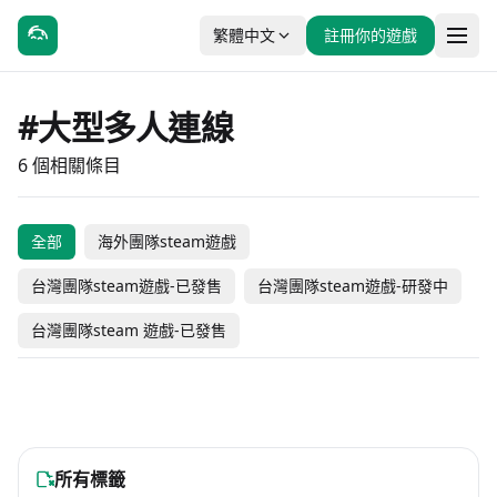
繁體中文
註冊你的遊戲
#大型多人連線
6 個相關條目
全部
海外團隊steam遊戲
王於興師
超合金衝擊
台灣團隊steam遊戲-已發售
台灣團隊steam遊戲-研發中
不朽之树
我愛師大附中HSNU
給地偷地
Fortune Avenue
台灣團隊steam 遊戲-已發售
#大型多人連線
#角色扮演
#動作
#冒險
#動作
#冒險
#休閒
#大型多人連線
#動作
#休閒
#休閒
#獨立製作
免費遊玩
-15% OFF
海外團隊steam遊戲
海外團隊steam遊戲
NT$ 226
未發售
免費遊玩
海外團隊steam遊戲
台灣團隊steam遊戲-已發售
NT$ 192
NT$ 152
NT$ 98
台灣團隊steam遊戲-已發售
海外團隊steam遊戲
所有標籤