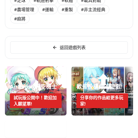
#足球
#軌道射擊
#軟體
#載具對戰
#農場管理
#運輸
#重製
#非主流經典
#麻將
返回遊戲列表
AirBoost:天空機士
歡迎投稿你的遊戲!
試玩版公開中！歡迎加
分享你的作品給更多玩
入願望單!
家!
手機遊戲週報