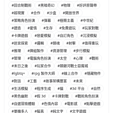
#回合制戰術
#黑暗奇幻
#物理
#好評原聲帶
#超現實
#合作
#沙盒
#開放世界
#策略角色扮演
#彈幕
#極簡主義
#中世紀
#建造
#愛情
#生存
#免費遊玩
#玩家對戰
#卡牌遊戲
#戀愛模擬
#自訂角色
#沉浸模擬
#迷宮探索
#邏輯
#類魂
#射擊
#值得重玩
#推理
#牌組製作
#資源管理
#步行模擬
#管理
#電腦角色扮演
#太空
#心理
#戰術
#末日之後
#玩家合作
#類銀河戰士惡魔城
#lgbtq+
#rpg 製作大師
#線上合作
#隱藏物件
#對話
#工藝
#故事架構豐富
#未來
#生活模擬
#程序生成
#貓
#3d 平台
#自然
#黑色幽默
#假 3d
#卡牌對戰
#戰術角色扮演
#自選冒險體驗
#色情內容
#電影感
#點擊遊戲
#單機多人
#擬真
#純文字
#文字遊戲