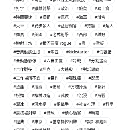
#打字
#撤離射擊
#政治
#旅鼠
#易上癮
#時間競速
#模組
#氣氛
#海軍
#滑雪
#火車
#異步多人
#益智問答
#眾籌
#矮人
#羅馬
#美國
#老式射擊
#西部
#越野
#遊戲工坊
#銀河惡魔 rogue
#雪
#雪板
#音樂動態生成
#馬匹
#kickstarter
#低容錯
#全動態影像
#六自由度
#冷戰
#分割畫面
#合作戰役
#坦克
#大逃殺
#對話導向
#工作場所不宜
#巨作
#彈珠檯
#影集
#恐龍
#接龍
#搶劫
#方塊掉落
#會計
#棋類
#槍械改造
#武俠
#沉浸
#海戰
#溜冰
#潛水艇
#狙擊手
#社交推理
#科學
#競技場射擊
#籃球
#精心編寫
#精靈
#經典
#維京
#蓄意操控困難
#設計和繪圖