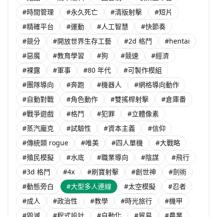
#時間管理
#永久死亡
#清版射擊
#短片
#精確平台
#運動
#人工智慧
#快節奏
#競分
#開放世界生存工藝
#2d 格鬥
#hentai
#惡魔
#教育學習
#狗
#競速
#經濟
#裸露
#軍事
#80 年代
#可製作模組
#團隊導向
#奔跑
#機器人
#網格導向動作
#自動對戰
#角色動作
#雙搖桿射擊
#倉庫番
#戰爭遊戲
#格鬥
#犯罪
#立體像素
#蒸汽龐克
#試驗性
#資本主義
#信仰
#傳統類 rogue
#唯美
#四人單機
#大戰略
#殖民模擬
#水底
#職業導向
#陰謀
#飛行
#3d 格鬥
#4x
#刷寶射擊
#創世神
#劍術
#動態旁白
#大型多人連線
#太空模擬
#忍者
#成人
#政治性
#教學
#時光旅行
#機甲
#毀滅
#程式設計
#自動化
#貿易
#農業