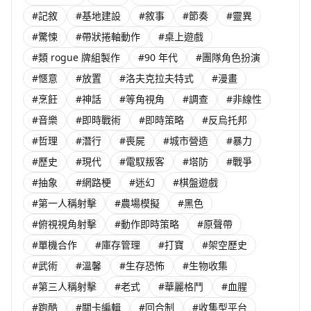
#記敘
#基地建設
#敘事
#節奏
#靈異
#驚悚
#帶狀捲軸動作
#桌上遊戲
#類 rogue 牌組製作
#90 年代
#團隊角色扮演
#愜意
#放置
#洛夫克拉夫特式
#漫畫
#烹飪
#神話
#等角視角
#調查
#非線性
#音樂
#即時戰術
#即時策略
#反烏托邦
#哲理
#潛行
#喪屍
#城市營造
#暴力
#歷史
#現代
#電馭叛客
#塔防
#戰爭
#抽象
#網路梗
#迷幻
#棋盤遊戲
#第一人稱射擊
#農場模擬
#黑色
#俯視視角射擊
#動作即時策略
#原聲帶
#單機合作
#庫存管理
#打寶
#架空歷史
#武術
#溫馨
#生存恐怖
#生物收集
#第三人稱射擊
#老式
#華麗格鬥
#血腥
#跑酷
#關卡編輯
#回合制
#收集型平台