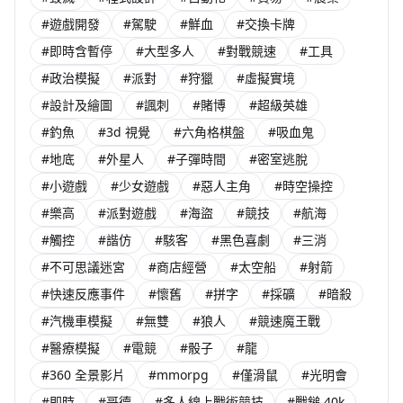
#遊戲開發
#駕駛
#鮮血
#交換卡牌
#即時含暫停
#大型多人
#對戰競速
#工具
#政治模擬
#派對
#狩獵
#虛擬實境
#設計及繪圖
#諷刺
#賭博
#超級英雄
#釣魚
#3d 視覺
#六角格棋盤
#吸血鬼
#地底
#外星人
#子彈時間
#密室逃脫
#小遊戲
#少女遊戲
#惡人主角
#時空操控
#樂高
#派對遊戲
#海盜
#競技
#航海
#觸控
#諧仿
#駭客
#黑色喜劇
#三消
#不可思議迷宮
#商店經營
#太空船
#射箭
#快速反應事件
#懷舊
#拼字
#採礦
#暗殺
#汽機車模擬
#無雙
#狼人
#競速魔王戰
#醫療模擬
#電競
#骰子
#龍
#360 全景影片
#mmorpg
#僅滑鼠
#光明會
#即時
#哥德
#多人線上戰術競技
#戰鎚 40k