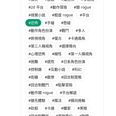
$ 399
$ 238
$ 119
0% OFF
#2d 平台
#動作冒險
#類 rogue
$ 459
7% OFF
$ 275
$ 790
$ 268
#視覺小說
#輕度 rogue
#平台
$ 260
$ 318
T$ 66
#恐怖
#手繪
#懸疑
T$ 82
#動作角色扮演
#戰鬥
#多人
未發售
$ 172
#俯視視角
#復古
#卡通風格
#第三人稱視角
#選擇導向
#心理恐怖
#線性
#第一人稱視角
#困難
#感性
#日系角色扮演
#控制器
#互動小說
#科幻
#街機
#歡樂
#回合制策略
#回合制戰鬥
#點擊冒險
#動作類 rogue
#平台解謎
#搶先體驗
#魔法
#橫向捲軸
#砍殺
#卡通
#闔家
#黑暗
#回合制戰術
#黑暗奇幻
#物理