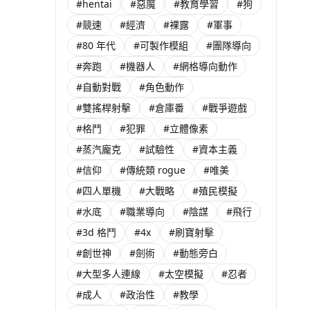
#hentai
#惡魔
#教育學習
#狗
#競速
#經濟
#裸露
#軍事
#80 年代
#可製作模組
#團隊導向
#奔跑
#機器人
#網格導向動作
#自動對戰
#角色動作
#雙搖桿射擊
#倉庫番
#戰爭遊戲
#格鬥
#犯罪
#立體像素
#蒸汽龐克
#試驗性
#資本主義
#信仰
#傳統類 rogue
#唯美
#四人單機
#大戰略
#殖民模擬
#水底
#職業導向
#陰謀
#飛行
#3d 格鬥
#4x
#刷寶射擊
#創世神
#劍術
#動態旁白
#大型多人連線
#太空模擬
#忍者
#成人
#政治性
#教學