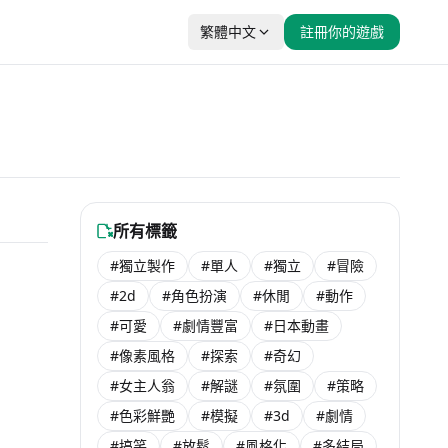
繁體中文
註冊你的遊戲
生存
屋
人小
所有標籤
#獨立製作
#單人
#獨立
#冒險
未發售
4% OFF
#2d
#角色扮演
#休閒
#動作
$ 179
未發售
$ 119
#可愛
#劇情豐富
#日本動畫
0% OFF
$ 249
$ 124
T$ 49
#像素風格
#探索
#奇幻
$ 500
T$ 25
#女主人翁
#解謎
#氛圍
#策略
$ 499
T$ 86
#色彩鮮艷
#模擬
#3d
#劇情
0% OFF
te
$ 172
0% OFF
#搞笑
#放鬆
#風格化
#多結局
T$ 86