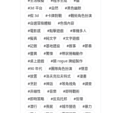
#生活模擬
#程序生成
#貓
#3d 平台
#自然
#黑色幽默
#假 3d
#卡牌對戰
#戰術角色扮演
#自選冒險體驗
#色情內容
#電影感
#點擊遊戲
#單機多人
#擬真
#純文字
#文字遊戲
#記敘
#基地建設
#敘事
#節奏
#靈異
#驚悚
#帶狀捲軸動作
#桌上遊戲
#類 rogue 牌組製作
#90 年代
#團隊角色扮演
#愜意
#放置
#洛夫克拉夫特式
#漫畫
#烹飪
#神話
#等角視角
#調查
#非線性
#音樂
#即時戰術
#即時策略
#反烏托邦
#哲理
#潛行
#喪屍
#城市營造
#暴力