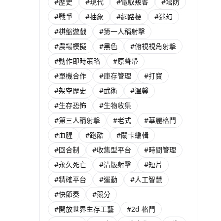
#歷史
#現代
#電馭叛客
#塔防
#戰爭
#抽象
#網路梗
#迷幻
#棋盤遊戲
#第一人稱射擊
#農場模擬
#黑色
#俯視視角射擊
#動作即時策略
#原聲帶
#單機合作
#庫存管理
#打寶
#架空歷史
#武術
#溫馨
#生存恐怖
#生物收集
#第三人稱射擊
#老式
#華麗格鬥
#血腥
#跑酷
#關卡編輯
#回合制
#收集型平台
#時間管理
#永久死亡
#清版射擊
#短片
#精確平台
#運動
#人工智慧
#快節奏
#競分
#開放世界生存工藝
#2d 格鬥