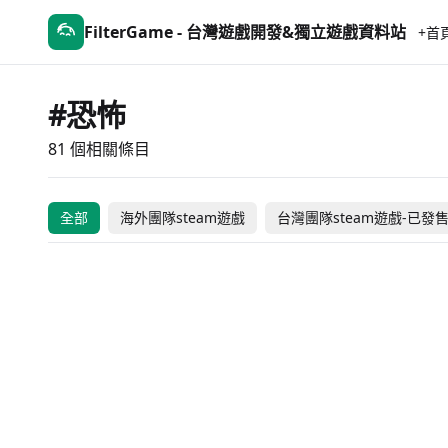
FilterGame - 台灣遊戲開發&獨立遊戲資料站
+首
#恐怖
81 個相關條目
幻境：面纱之外
狼人殺：黯月殺機
nophenia
尸鬼乐园
都市傳說冒險團2 
詭寓
血百合怪談
LIGHT：黑色小貓與失
全部
海外團隊steam遊戲
台灣團隊steam遊戲-已發
窒愛SUFFOCATE
身
憶少女
愿 紅衣小女孩
案件ＥＸ：女友的秘密
案件００：食人小
空願
湛藍牢籠
未發售
未
海外團隊steam遊戲
台灣團隊steam遊戲-研發中
青鳥樂園 下篇
夕生
BACKROOMS
NT$ 100
未
海外團隊steam遊戲
海外團隊steam遊戲
女鬼橋：開魂路
記憶邊境
未發售
NT
台灣團隊steam遊戲-研發中
台灣團隊steam遊戲-已發售
艾倫的自動機工坊
ANOMALY
-30% OFF
NT$
台灣團隊steam遊戲-已發售
台灣團隊steam遊戲-已發售
噬血魔植
格式塔：五日回
NT$ 332
NT$ 328
NT$
台灣團隊steam遊戲-已發售
台灣團隊steam遊戲-已發售
我在7年後等著你
看火人
NT$ 232
NT$ 62
NT
台灣團隊steam遊戲-已發售
台灣團隊steam遊戲-已發售
都市傳說解體中心
邪惡冥刻
NT$ 328
-60%
台灣團隊steam遊戲-已發售
台灣團隊steam遊戲-已發售
Darkwood
史丹利的寓言
NT$ 
NT$ 155
NT$
台灣團隊steam遊戲-已發售
台灣團隊steam遊戲-已發售
小小夢魘
Awaria
NT$
NT$ 299
NT$
台灣團隊steam遊戲-已發售
台灣團隊steam遊戲-已發售
The Shattering
殺手頻率
NT$ 268
未
台灣團隊steam遊戲-已發售
海外團隊steam遊戲
Ugly
Inkshade
I Did Not Buy This
未發售
NT$
海外團隊steam遊戲
海外團隊steam遊戲
網上魂
逃離地獄邊緣