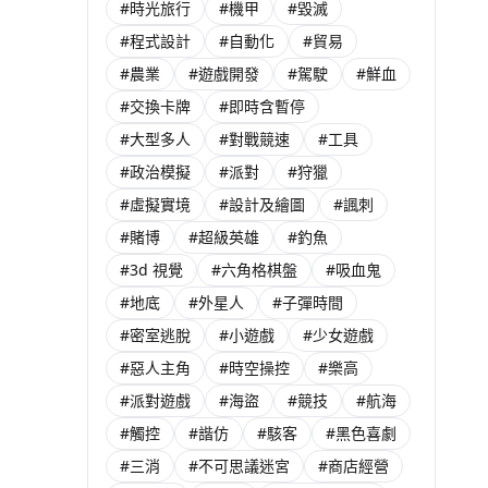
#時光旅行
#機甲
#毀滅
#程式設計
#自動化
#貿易
#農業
#遊戲開發
#駕駛
#鮮血
#交換卡牌
#即時含暫停
#大型多人
#對戰競速
#工具
#政治模擬
#派對
#狩獵
#虛擬實境
#設計及繪圖
#諷刺
#賭博
#超級英雄
#釣魚
#3d 視覺
#六角格棋盤
#吸血鬼
#地底
#外星人
#子彈時間
#密室逃脫
#小遊戲
#少女遊戲
#惡人主角
#時空操控
#樂高
#派對遊戲
#海盜
#競技
#航海
#觸控
#諧仿
#駭客
#黑色喜劇
#三消
#不可思議迷宮
#商店經營