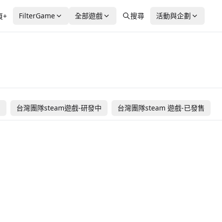
FilterGame
全部遊戲
搜尋
活動與企劃
頁+
ホロタイプ お宝ゾンビ
夜班員工的動物園
の島
守則
DollHouse: survive
量子猛兽
霧鎖溫泉
：分
or death
幽暗森林裡的糖果
案件０３：真・食
售
台灣團隊steam遊戲-研發中
台灣團隊steam 遊戲-已發售
Alice's world
螢幕判官
血百合輪迴
男孩
男孩
除靈（物理）案件０１
守夜人：長夜
貓博物館
詭偶
發售
NT$ 172
海外團隊steam遊戲
台灣團隊steam遊戲-研發中
霧城
女鬼橋二：釋魂路
發售
NT$ 118
-3
海外團隊steam遊戲
台灣團隊steam遊戲-已發售
宥蘿的奇幻冒險
嗜憶
NT
$ 62
未發售
台灣團隊steam遊戲-研發中
台灣團隊steam遊戲-研發中
Backrooms 0
LockYourDoor
NT
 188
NT$ 248
-8
台灣團隊steam遊戲-已發售
台灣團隊steam遊戲-已發售
山海旅人
寂靜村的孩子們
NT
 499
NT$ 62
NT
台灣團隊steam遊戲-已發售
台灣團隊steam遊戲-已發售
太陽之子
緘默禍運
N
$ 62
NT$ 62
NT
台灣團隊steam遊戲-已發售
台灣團隊steam遊戲-已發售
動物井
星際拓荒
 OFF
NT$ 150
N
台灣團隊steam遊戲-已發售
台灣團隊steam遊戲-已發售
無
小小夢魘2
350
 399
NT$ 320
NT
台灣團隊steam遊戲-已發售
台灣團隊steam遊戲-已發售
戲假成真
米塔
 140
 449
NT$ 66
N
台灣團隊steam遊戲-已發售
台灣團隊steam遊戲-已發售
奧伯拉丁的回歸
非現實生活
發售
未發售
-5
海外團隊steam遊戲
海外團隊steam遊戲
艾迪芬奇的記憶
Buckshot Roulet
NT
 118
NT$ 268
-7
海外團隊steam遊戲
海外團隊steam遊戲
爆发
舔狗之路
N