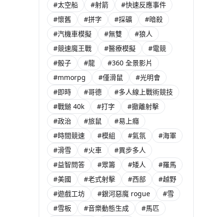
#太空船
#射箭
#快速反應事件
#懷舊
#拼字
#採礦
#暗殺
#汽機車模擬
#無雙
#狼人
#競速魔王戰
#醫療模擬
#電競
#骰子
#龍
#360 全景影片
#mmorpg
#僅滑鼠
#光明會
#即時
#哥德
#多人線上戰術競技
#戰鎚 40k
#打字
#撤離射擊
#政治
#旅鼠
#易上癮
#時間競速
#模組
#氣氛
#海軍
#滑雪
#火車
#異步多人
#益智問答
#眾籌
#矮人
#羅馬
#美國
#老式射擊
#西部
#越野
#遊戲工坊
#銀河惡魔 rogue
#雪
#雪板
#音樂動態生成
#馬匹