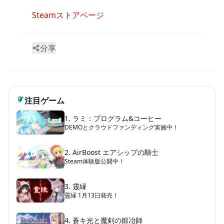
Steamストアページ
分享
注目ゲーム
1. ラミ：プログラム&コーヒー
DEMOとクラウドファンディング実施中！
2. AirBoost エアシップの騎士
Steam体験版公開中！
3. 靈縁
靈縁 1月13日発売！
4. 蒼キ光と魔剣の鍛冶師