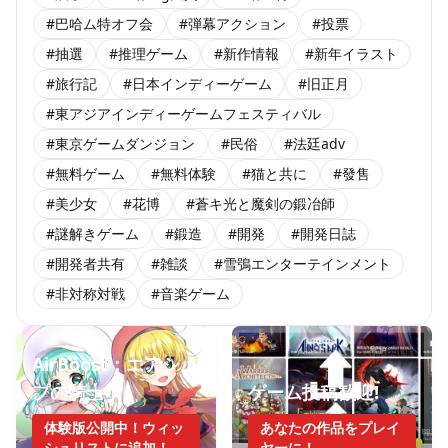
#巴哈ム特オフ会
#弾幕アクション
#投票
#抽選
#推理ゲーム
#新作情報
#新年イラスト
#旅行記
#日本インディーゲーム
#旧正月
#東アジアインディーゲームフェスティバル
#東京ゲームダンジョン
#民俗
#法廷adv
#無料ゲーム
#無料体験
#猫と共に
#發售
#美少女
#花博
#蒼キ光と魔剣の鍛冶師
#謎解きゲーム
#鍛造
#開発
#開発日誌
#開発者共有
#雑談
#雪鴞エンターテインメント
#非対称対戦
#音楽ゲーム
AirBoost：エアシッ
プの騎士
ゲーム投稿歓迎!
体験版公開中！ウィッ
あなたの作品をプレイ
シュリストに追加！
ヤーに！