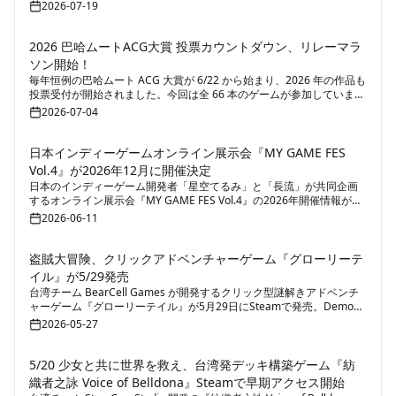
2026-07-19
2026 巴哈ムートACG大賞 投票カウントダウン、リレーマラ
ソン開始！
毎年恒例の巴哈ムート ACG 大賞が 6/22 から始まり、2026 年の作品も
投票受付が開始されました。今回は全 66 本のゲームが参加していま
す。
2026-07-04
日本インディーゲームオンライン展示会『MY GAME FES
Vol.4』が2026年12月に開催決定
日本のインディーゲーム開発者「星空てるみ」と「長流」が共同企画
するオンライン展示会『MY GAME FES Vol.4』の2026年開催情報が公
開されました。本イベントは、インディーゲームクリエイターとプレ
2026-06-11
イヤーの交流促進を理念とし、作品展示や新作PR、コミュニティ交流
の場を提供します。
盗賊大冒険、クリックアドベンチャーゲーム『グローリーテ
イル』が5/29発売
台湾チーム BearCell Games が開発するクリック型謎解きアドベンチ
ャーゲーム『グローリーテイル』が5月29日にSteamで発売。Demo版
も同時公開中。
2026-05-27
5/20 少女と共に世界を救え、台湾発デッキ構築ゲーム『紡
織者之詠 Voice of Belldona』Steamで早期アクセス開始