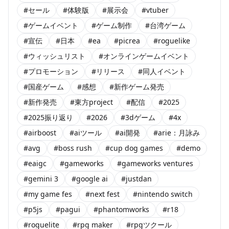
#セール
#体験版
#展示会
#vtuber
#ゲームイベント
#ゲーム制作
#台湾ゲーム
#宣伝
#日本
#ea
#picrea
#roguelike
#ウィッシュリスト
#オンラインゲームイベント
#プロモーション
#リリース
#同人イベント
#国産ゲーム
#感想
#新作ゲーム発売
#新作発売
#東方project
#配信
#2025
#2025振り返り
#2026
#3dゲーム
#4x
#airboost
#aiツール
#ai開発
#arie：月詠み
#avg
#boss rush
#cup dog games
#demo
#eaigc
#gameworks
#gameworks ventures
#gemini 3
#google ai
#justdan
#my game fes
#next fest
#nintendo switch
#p5js
#pagui
#phantomworks
#r18
#roguelite
#rpg maker
#rpgツクール