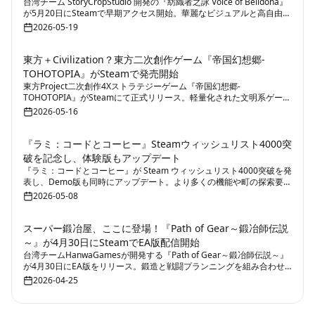
台湾チーム StoryCropStudio 開発の『紡織者之詠 Voice of Belldona』
が5月20日にSteamで早期アクセス開始。華麗なビジュアルと高自由度
のデッキ構築が特徴。
2026-05-19
東方＋Civilization？東方二次創作ゲーム『帝国幻想郷-
TOHOTOPIA』がSteamで発売開始
東方Project二次創作4Xストラテジーゲーム『帝国幻想郷-
TOHOTOPIA』がSteamにて正式リリース。軽量化された文明系ゲーム
プレイとマルチプレイ対戦が特徴。
2026-05-16
『ラミ：コードとコーヒー』Steamウィッシュリスト4000突
破を記念し、体験版もアップデート
『ラミ：コードとコーヒー』が Steam ウィッシュリスト4000突破を発
表し、Demo版も同時にアップデート。より多くの機能や町の探索要素
が追加されました。
2026-05-08
スーパー鍛冶屋、ここに登場！『Path of Gear～鍛冶師伝説
～』が4月30日にSteamでEA版配信開始
台湾チームHanwaGamesが開発する『Path of Gear～鍛冶師伝説～』
が4月30日にEA版をリリース。鍛造と戦闘プランニングを組み合わせ
たRogueliteゲームです。
2026-04-25