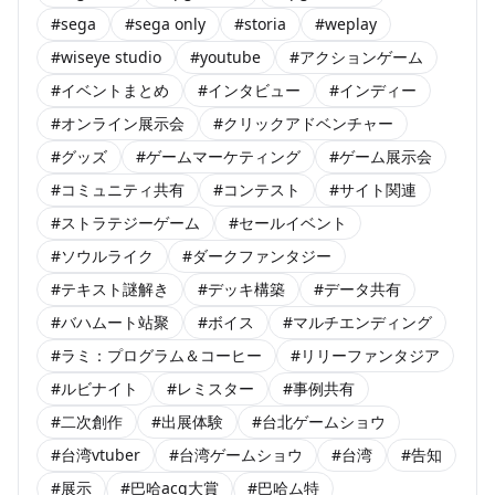
#sega
#sega only
#storia
#weplay
#wiseye studio
#youtube
#アクションゲーム
#イベントまとめ
#インタビュー
#インディー
#オンライン展示会
#クリックアドベンチャー
#グッズ
#ゲームマーケティング
#ゲーム展示会
#コミュニティ共有
#コンテスト
#サイト関連
#ストラテジーゲーム
#セールイベント
#ソウルライク
#ダークファンタジー
#テキスト謎解き
#デッキ構築
#データ共有
#バハムート站聚
#ボイス
#マルチエンディング
#ラミ：プログラム＆コーヒー
#リリーファンタジア
#ルビナイト
#レミスター
#事例共有
#二次創作
#出展体験
#台北ゲームショウ
#台湾vtuber
#台湾ゲームショウ
#台湾
#告知
#展示
#巴哈acg大賞
#巴哈ム特