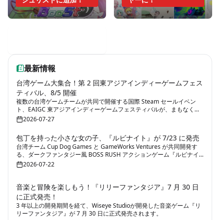
モバイルゲーム週報
最新情報
台湾ゲーム大集合！第 2 回東アジアインディーゲームフェス
ティバル、8/5 開催
複数の台湾ゲームチームが共同で開催する国際 Steam セールイベン
ト、EAIGC 東アジアインディーゲームフェスティバルが、まもなく第
2 回を迎えます。
2026-07-27
包丁を持った小さな女の子、『ルビナイト』が 7/23 に発売
台湾チーム Cup Dog Games と GameWorks Ventures が共同開発す
る、ダークファンタジー風 BOSS RUSH アクションゲーム『ルビナイ
ト』が 7/23 に発売されます。
2026-07-22
音楽と冒険を楽しもう！『リリーファンタジア』7 月 30 日
に正式発売！
3 年以上の開発期間を経て、Wiseye Studioが開発した音楽ゲーム『リ
リーファンタジア』が 7 月 30 日に正式発売されます。