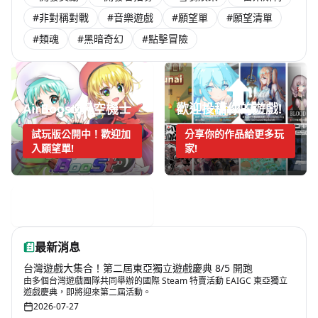
#非對稱對戰
#音樂遊戲
#願望單
#願望清單
#類魂
#黑暗奇幻
#點擊冒險
AirBoost:天空機士
歡迎投稿你的遊戲!
試玩版公開中！歡迎加
分享你的作品給更多玩
入願望單!
家!
手機遊戲週報
最新消息
台灣遊戲大集合！第二屆東亞獨立遊戲慶典 8/5 開跑
由多個台灣遊戲團隊共同舉辦的國際 Steam 特賣活動 EAIGC 東亞獨立
遊戲慶典，即將迎來第二屆活動。
2026-07-27