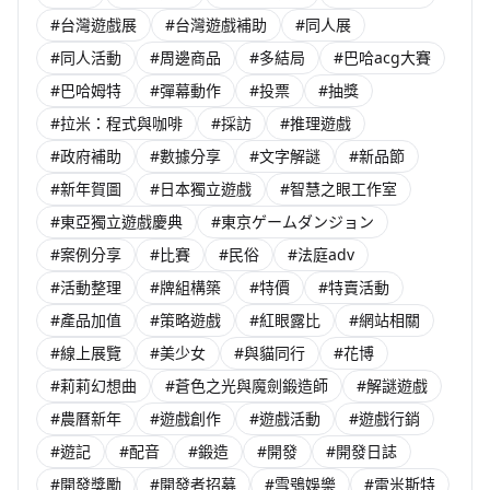
#台灣遊戲展
#台灣遊戲補助
#同人展
#同人活動
#周邊商品
#多結局
#巴哈acg大賽
#巴哈姆特
#彈幕動作
#投票
#抽獎
#拉米：程式與咖啡
#採訪
#推理遊戲
#政府補助
#數據分享
#文字解謎
#新品節
#新年賀圖
#日本獨立遊戲
#智慧之眼工作室
#東亞獨立遊戲慶典
#東京ゲームダンジョン
#案例分享
#比賽
#民俗
#法庭adv
#活動整理
#牌組構築
#特價
#特賣活動
#產品加值
#策略遊戲
#紅眼露比
#網站相關
#線上展覽
#美少女
#與貓同行
#花博
#莉莉幻想曲
#蒼色之光與魔劍鍛造師
#解謎遊戲
#農曆新年
#遊戲創作
#遊戲活動
#遊戲行銷
#遊記
#配音
#鍛造
#開發
#開發日誌
#開發獎勵
#開發者招募
#雪鴞娛樂
#雷米斯特