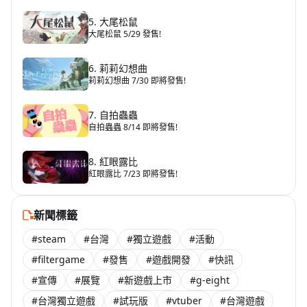
5. 大尾松鼠
大尾松鼠 5/29 發售!
6. 莉莉幻想曲
莉莉幻想曲 7/30 即將發售!
7. 自拍蟲蟲
自拍蟲蟲 8/14 即將發售!
8. 紅眼露比
紅眼露比 7/23 即將發售!
新聞標籤
#steam
#台灣
#獨立遊戲
#活動
#filtergame
#發售
#遊戲開發
#快訊
#宣傳
#展覽
#新遊戲上市
#g-eight
#台灣獨立遊戲
#試玩版
#vtuber
#台灣遊戲