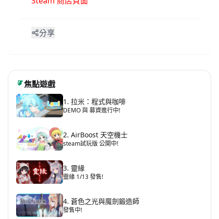
Steam 商店頁面
分享
焦點遊戲
1. 拉米：程式與咖啡
DEMO 與 募資進行中!
2. AirBoost 天空機士
steam試玩版 公開中!
3. 靈緣
靈緣 1/13 發售!
4. 蒼色之光與魔劍鍛造師
發售中!