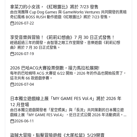
拿菜刀的小女孩，《紅眼露比》將於 7/23 發售
由台灣團隊 Cup Dog Games 與 GameWorks Ventures 共同開發的黑暗
奇幻風格 BOSS RUSH 動作遊戲《紅眼露比》將於 7/23 發售。
2026-07-22
享受音樂與冒險！《莉莉幻想曲》7 月 30 日正式發售！
經過超過三年的開發，由智慧之眼工作室開發、音樂遊戲《莉莉幻想
曲》將於 7 月 30 日正式發售。
2026-07-19
2026 巴哈ACG大賽投票倒數，接力馬拉松展開!
每年的巴哈姆特 ACG 大賽從 6/22 開始，2026 年的作品也開始投票了，
這次共有 66 款遊戲參賽。
2026-07-04
日本獨立遊戲線上展「MY GAME FES Vol.4」將於 2026 年
12 月登場
由日本獨立遊戲開發者「星空照美」與「長流」共同策劃的日本獨立遊
戲線上展「MY GAME FES Vol.4」，近日正式公開 2026 年活動資訊。
活動以促進獨立遊戲創作者與玩家之間的交流為核心理念，透過線上展
2026-06-11
覽形式，提供開發者展示作品、推廣新作以及與玩家互動交流的平台。
盜賊大冒險，點擊冒險遊戲《大尾松鼠》5/29開賣