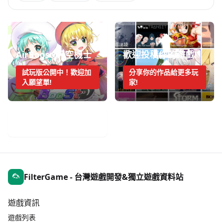
AirBoost:天空機士
歡迎投稿你的遊戲!
試玩版公開中！歡迎加
分享你的作品給更多玩
入願望單!
家!
手機遊戲週報
FilterGame - 台灣遊戲開發&獨立遊戲資料站
遊戲資訊
遊戲列表