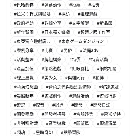
#巴哈姆特
#彈幕動作
#投票
#抽獎
#拉米：程式與咖啡
#採訪
#推理遊戲
#政府補助
#數據分享
#文字解謎
#新品節
#新年賀圖
#日本獨立遊戲
#智慧之眼工作室
#東亞獨立遊戲慶典
#東京ゲームダンジョン
#案例分享
#比賽
#民俗
#法庭adv
#活動整理
#牌組構築
#特價
#特賣活動
#產品加值
#策略遊戲
#紅眼露比
#網站相關
#線上展覽
#美少女
#與貓同行
#花博
#莉莉幻想曲
#蒼色之光與魔劍鍛造師
#解謎遊戲
#農曆新年
#遊戲創作
#遊戲活動
#遊戲行銷
#遊記
#配音
#鍛造
#開發
#開發日誌
#開發獎勵
#開發者招募
#雪鴞娛樂
#雷米斯特
#非對稱對戰
#音樂遊戲
#願望單
#願望清單
#類魂
#黑暗奇幻
#點擊冒險