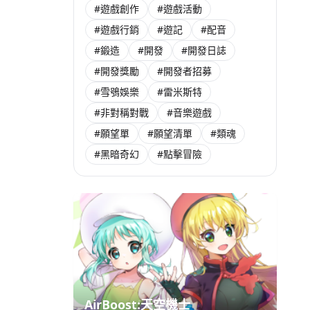
#遊戲創作
#遊戲活動
#遊戲行銷
#遊記
#配音
#鍛造
#開發
#開發日誌
#開發獎勵
#開發者招募
#雪鴞娛樂
#雷米斯特
#非對稱對戰
#音樂遊戲
#願望單
#願望清單
#類魂
#黑暗奇幻
#點擊冒險
AirBoost:天空機士