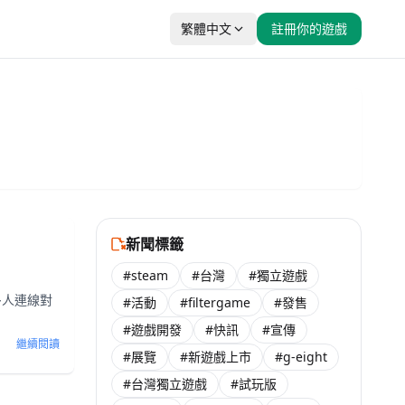
繁體中文
註冊你的遊戲
新聞標籤
#steam
#台灣
#獨立遊戲
與多人連線對
#活動
#filtergame
#發售
#遊戲開發
#快訊
#宣傳
繼續閱讀
#展覽
#新遊戲上市
#g-eight
#台灣獨立遊戲
#試玩版