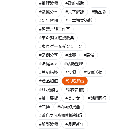
#推理遊戲
#政府補助
#數據分享
#文字解謎
#新品節
#新年賀圖
#日本獨立遊戲
#智慧之眼工作室
#東亞獨立遊戲慶典
#東京ゲームダンジョン
#案例分享
#比賽
#民俗
#法庭adv
#活動整理
#牌組構築
#特價
#特賣活動
#產品加值
#策略遊戲
#紅眼露比
#網站相關
#線上展覽
#美少女
#與貓同行
#花博
#莉莉幻想曲
#蒼色之光與魔劍鍛造師
#解謎遊戲
#農曆新年