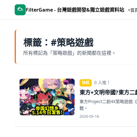
FilterGame - 台灣遊戲開發&獨立遊戲資料站
+首
標籤：#策略遊戲
所有標記為「策略遊戲」的新聞都在這裡。
0 人推！
快訊
東方+文明帝國?東方二創
東方Project二創4X策略遊
戰。
2026-05-16