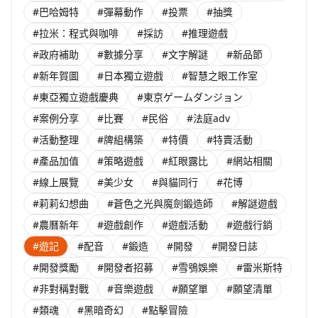
#巴哈姆特
#彈幕動作
#投票
#抽獎
#拉米：程式與咖啡
#採訪
#推理遊戲
#政府補助
#數據分享
#文字解謎
#新品節
#新年賀圖
#日本獨立遊戲
#智慧之眼工作室
#東亞獨立遊戲慶典
#東京ゲームダンジョン
#案例分享
#比賽
#民俗
#法庭adv
#活動整理
#牌組構築
#特價
#特賣活動
#產品加值
#策略遊戲
#紅眼露比
#網站相關
#線上展覽
#美少女
#與貓同行
#花博
#莉莉幻想曲
#蒼色之光與魔劍鍛造師
#解謎遊戲
#農曆新年
#遊戲創作
#遊戲活動
#遊戲行銷
#遊記
#配音
#鍛造
#開發
#開發日誌
#開發獎勵
#開發者招募
#雪鴞娛樂
#雷米斯特
#非對稱對戰
#音樂遊戲
#願望單
#願望清單
#類魂
#黑暗奇幻
#點擊冒險