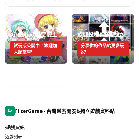
AirBoost:天空機士
歡迎投稿你的遊戲!
試玩版公開中！歡迎加
分享你的作品給更多玩
入願望單!
家!
手機遊戲週報
FilterGame - 台灣遊戲開發&獨立遊戲資料站
遊戲資訊
遊戲列表