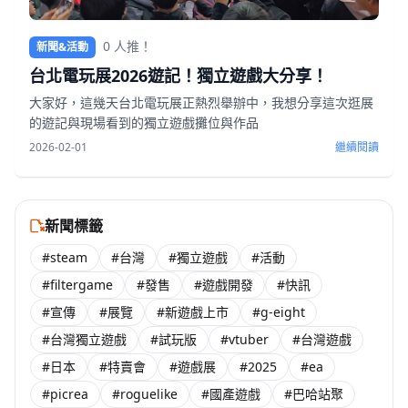
0 人推！
新聞&活動
台北電玩展2026遊記！獨立遊戲大分享！
大家好，這幾天台北電玩展正熱烈舉辦中，我想分享這次逛展
的遊記與現場看到的獨立遊戲攤位與作品
2026-02-01
繼續閱讀
新聞標籤
#steam
#台灣
#獨立遊戲
#活動
#filtergame
#發售
#遊戲開發
#快訊
#宣傳
#展覽
#新遊戲上市
#g-eight
#台灣獨立遊戲
#試玩版
#vtuber
#台灣遊戲
#日本
#特賣會
#遊戲展
#2025
#ea
#picrea
#roguelike
#國產遊戲
#巴哈站聚