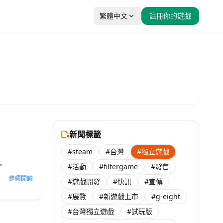
繁體中文
註冊你的遊戲
新聞標籤
#steam
#台灣
#獨立遊戲
。
#活動
#filtergame
#發售
繼續閱讀
#遊戲開發
#快訊
#宣傳
#展覽
#新遊戲上市
#g-eight
#台灣獨立遊戲
#試玩版