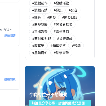
#遊戲創作
#遊戲活動
#遊戲行銷
#遊記
#配音
#鍛造
#開發
#開發日誌
#開發獎勵
#開發者招募
探索內容。
#雪鴞娛樂
#雷米斯特
繼續閱讀
#非對稱對戰
#音樂遊戲
#願望單
#願望清單
#類魂
#黑暗奇幻
#點擊冒險
繼續閱讀
今晚的拉米不想睡覺
無論是分享心事、討論興趣或只是閒