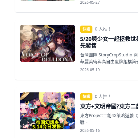
2026-05-27
0 人推！
快訊
5/20與少女一起拯救世界
先發售
台灣團隊 StoryCropStudi
華麗美術與高自由度牌組構築
2026-05-19
0 人推！
快訊
東方+文明帝國?東方二創
東方Project二創4X策略遊
戰。
2026-05-16