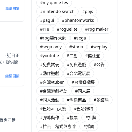
#my game fes
繼續閱讀
#nintendo switch
#p5js
#pagui
#phantomworks
#r18
#roguelite
#rpg maker
#rpg製作大師
#sega
#sega only
#storia
#weplay
4」，近日正
#youtube
#二創
#傑仕登
式，提供開
#免費試玩
#免費遊戲
#公告
#動作遊戲
#台北電玩展
繼續閱讀
#台灣vtuber
#台灣遊戲展
#台灣遊戲補助
#同人展
#同人活動
#周邊商品
#多結局
#巴哈acg大賽
#巴哈姆特
#彈幕動作
#投票
#抽獎
o版也同步
#拉米：程式與咖啡
#採訪