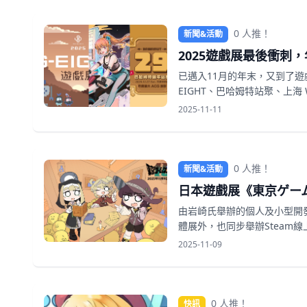
0 人推！
新聞&活動
2025遊戲展最後衝刺，
已邁入11月的年末，又到了遊
EIGHT、巴哈姆特站聚、上海 We
2025-11-11
0 人推！
新聞&活動
日本遊戲展《東京ゲー
由岩崎氏舉辦的個人及小型開
體展外，也同步舉辦Steam線
2025-11-09
0 人推！
快訊