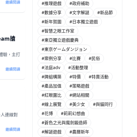
繼續閱讀
#推理遊戲
#政府補助
#數據分享
#文字解謎
#新品節
#新年賀圖
#日本獨立遊戲
#智慧之眼工作室
eam搶
#東亞獨立遊戲慶典
#東京ゲームダンジョン
搶先體驗，主打
#案例分享
#比賽
#民俗
#法庭adv
#活動整理
繼續閱讀
#牌組構築
#特價
#特賣活動
#產品加值
#策略遊戲
#紅眼露比
#網站相關
#線上展覽
#美少女
#與貓同行
#花博
#莉莉幻想曲
與多人連線對
#蒼色之光與魔劍鍛造師
繼續閱讀
#解謎遊戲
#農曆新年