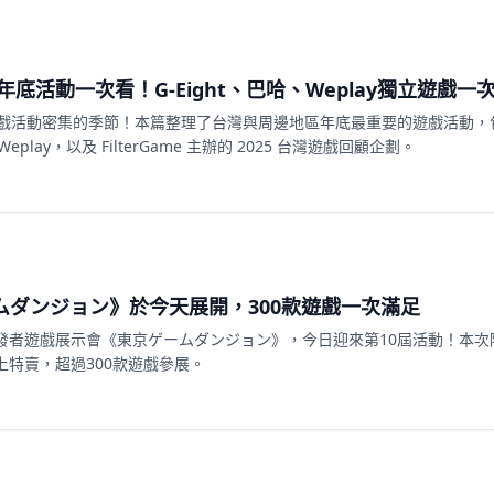
年底活動一次看！G-Eight、巴哈、Weplay獨立遊戲一
戲活動密集的季節！本篇整理了台灣與周邊地區年底最重要的遊戲活動，包
play，以及 FilterGame 主辦的 2025 台灣遊戲回顧企劃。
ムダンジョン》於今天展開，300款遊戲一次滿足
發者遊戲展示會《東京ゲームダンジョン》，今日迎來第10屆活動！本次
上特賣，超過300款遊戲參展。