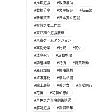
#推理遊戲
#政府補助
#數據分享
#文字解謎
#新品節
#新年賀圖
#日本獨立遊戲
#智慧之眼工作室
#東亞獨立遊戲慶典
#東京ゲームダンジョン
#案例分享
#比賽
#民俗
#法庭adv
#活動整理
#牌組構築
#特價
#特賣活動
#產品加值
#策略遊戲
#紅眼露比
#網站相關
#線上展覽
#美少女
#與貓同行
#花博
#莉莉幻想曲
#蒼色之光與魔劍鍛造師
#解謎遊戲
#農曆新年