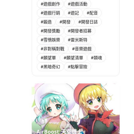
#遊戲創作
#遊戲活動
#遊戲行銷
#遊記
#配音
#鍛造
#開發
#開發日誌
#開發獎勵
#開發者招募
#雪鴞娛樂
#雷米斯特
#非對稱對戰
#音樂遊戲
#願望單
#願望清單
#類魂
#黑暗奇幻
#點擊冒險
AirBoost:天空機士