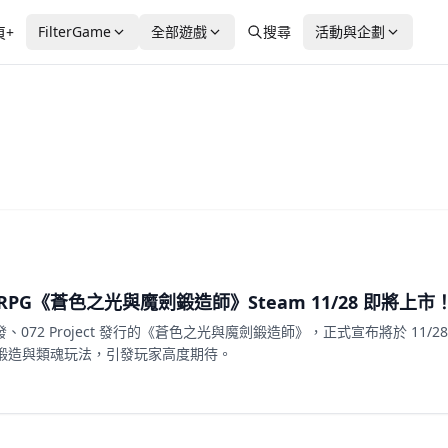
FilterGame
全部遊戲
搜尋
活動與企劃
頁+
魂 RPG《蒼色之光與魔劍鍛造師》Steam 11/28 即將上市
、072 Project 發行的《蒼色之光與魔劍鍛造師》，正式宣布將於 11/28 
ke、鍛造與類魂玩法，引發玩家高度期待。