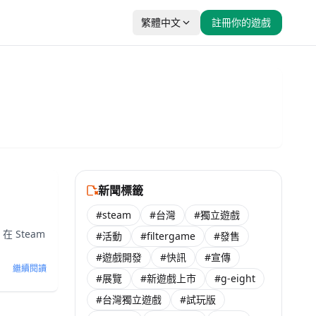
繁體中文
註冊你的遊戲
新聞標籤
！
#steam
#台灣
#獨立遊戲
在 Steam
#活動
#filtergame
#發售
#遊戲開發
#快訊
#宣傳
繼續閱讀
#展覽
#新遊戲上市
#g-eight
#台灣獨立遊戲
#試玩版